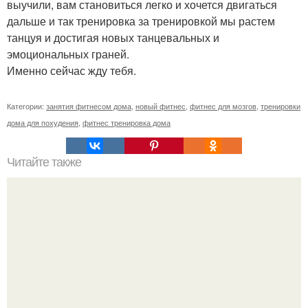
выучили, вам становиться легко и хочется двигаться
дальше и так тренировка за тренировкой мы растем
танцуя и достигая новых танцевальных и
эмоциональных граней.
Именно сейчас жду тебя.
Категории:
занятия фитнесом дома
,
новый фитнес
,
фитнес для мозгов
,
тренировки
дома для похудения
,
фитнес тренировка дома
Читайте также
Сколько раз нужно делать планку, чтобы похудеть.
Сколько раз в день делать планку —, чтобы был