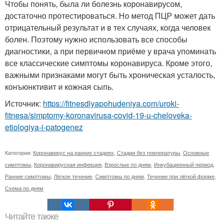
Чтобы понять, была ли болезнь коронавирусом,
достаточно протестироваться. Но метод ПЦР может дать
отрицательный результат и в тех случаях, когда человек
болен. Поэтому нужно использовать все способы
диагностики, а при первичном приёме у врача упоминать
все классические симптомы коронавируса. Кроме этого,
важными признаками могут быть хроническая усталость,
конъюнктивит и кожная сыпь.
Источник:
https://fitnesdlyapohudeniya.com/uroki-
fitnesa/simptomy-koronavirusa-covid-19-u-cheloveka-
etiologiya-i-patogenez
Категории:
Коронавирус на ранних стадиях
,
Стадии без температуры
,
Основные
симптомы
,
Коронавирусная инфекция
,
Взрослые по дням
,
Инкубационный период
,
Ранние симптомы
,
Лёгкое течение
,
Симптомы по дням
,
Течение при лёгкой форме
,
Схема по дням
Читайте также