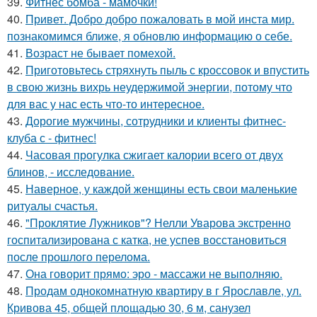
39.
Фитнес бомба - мамочки!
40.
Привет. Добро добро пожаловать в мой инста мир.
познакомимся ближе, я обновлю информацию о себе.
41.
Возраст не бывает помехой.
42.
Приготовьтесь стряхнуть пыль с кроссовок и впустить
в свою жизнь вихрь неудержимой энергии, потому что
для вас у нас есть что-то интересное.
43.
Дорогие мужчины, сотрудники и клиенты фитнес-
клуба с - фитнес!
44.
Часовая прогулка сжигает калории всего от двух
блинов, - исследование.
45.
Наверное, у каждой женщины есть свои маленькие
ритуалы счастья.
46.
"Проклятие Лужников"? Нелли Уварова экстренно
госпитализирована с катка, не успев восстановиться
после прошлого перелома.
47.
Она говорит прямо: эро - массажи не выполняю.
48.
Продам однокомнатную квартиру в г Ярославле, ул.
Кривова 45, общей площадью 30, 6 м, санузел