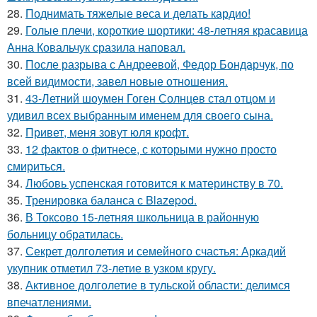
28.
Поднимать тяжелые веса и делать кардио!
29.
Голые плечи, короткие шортики: 48-летняя красавица
Анна Ковальчук сразила наповал.
30.
После разрыва с Андреевой, Федор Бондарчук, по
всей видимости, завел новые отношения.
31.
43-Летний шоумен Гоген Солнцев стал отцом и
удивил всех выбранным именем для своего сына.
32.
Привет, меня зовут юля крофт.
33.
12 фактов о фитнесе, с которыми нужно просто
смириться.
34.
Любовь успенская готовится к материнству в 70.
35.
Тренировка баланса с Blazepod.
36.
В Токсово 15-летняя школьница в районную
больницу обратилась.
37.
Секрет долголетия и семейного счастья: Аркадий
укупник отметил 73-летие в узком кругу.
38.
Активное долголетие в тульской области: делимся
впечатлениями.