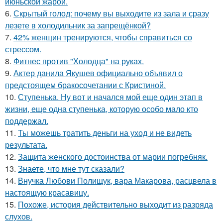
июньской жарой.
6.
Скрытый голод: почему вы выходите из зала и сразу
лезете в холодильник за запрещёнкой?
7.
42% женщин тренируются, чтобы справиться со
стрессом.
8.
Фитнес против "Холодца" на руках.
9.
Актер данила Якушев официально объявил о
предстоящем бракосочетании с Кристиной.
10.
Ступенька. Ну вот и начался мой еще один этап в
жизни, еще одна ступенька, которую особо мало кто
поддержал.
11.
Ты можешь тратить деньги на уход и не видеть
результата.
12.
Защита женского достоинства от марии погребняк.
13.
Знаете, что мне тут сказали?
14.
Внучка Любови Полищук, вара Макарова, расцвела в
настоящую красавицу.
15.
Похоже, история действительно выходит из разряда
слухов.