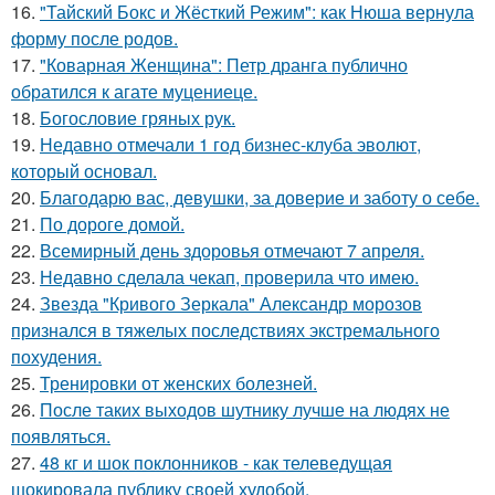
16.
"Тайский Бокс и Жёсткий Режим": как Нюша вернула
форму после родов.
17.
"Коварная Женщина": Петр дранга публично
обратился к агате муцениеце.
18.
Богословие гряных рук.
19.
Недавно отмечали 1 год бизнес-клуба эволют,
который основал.
20.
Благодарю вас, девушки, за доверие и заботу о себе.
21.
По дороге домой.
22.
Всемирный день здоровья отмечают 7 апреля.
23.
Недавно сделала чекап, проверила что имею.
24.
Звезда "Кривого Зеркала" Александр морозов
признался в тяжелых последствиях экстремального
похудения.
25.
Тренировки от женских болезней.
26.
После таких выходов шутнику лучше на людях не
появляться.
27.
48 кг и шок поклонников - как телеведущая
шокировала публику своей худобой.