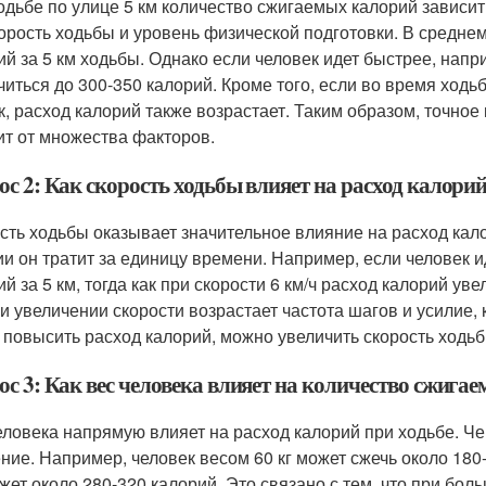
одьбе по улице 5 км количество сжигаемых калорий зависит 
корость ходьбы и уровень физической подготовки. В среднем
ий за 5 км ходьбы. Однако если человек идет быстрее, напри
читься до 300-350 калорий. Кроме того, если во время ходь
к, расход калорий также возрастает. Таким образом, точно
ит от множества факторов.
с 2: Как скорость ходьбы влияет на расход калорий
сть ходьбы оказывает значительное влияние на расход кало
ии он тратит за единицу времени. Например, если человек ид
й за 5 км, тогда как при скорости 6 км/ч расход калорий ув
ри увеличении скорости возрастает частота шагов и усилие,
 повысить расход калорий, можно увеличить скорость ходьб
с 3: Как вес человека влияет на количество сжигае
еловека напрямую влияет на расход калорий при ходьбе. Че
ние. Например, человек весом 60 кг может сжечь около 180-2
жжет около 280-320 калорий. Это связано с тем, что при бо