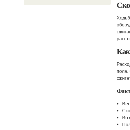
Ско
Ходьб
обору
сжига
расст
Как
Расхо
пола.
сжига
Факт
Вес
Ско
Воз
Пол