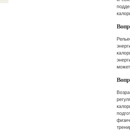
подде
калор
Вопро
Релье
энерг
калор
энерг
может
Вопро
Возра
регул
калор
подго
физич
трени