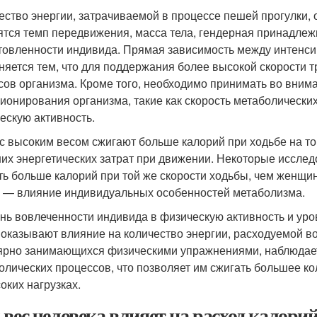
ество энергии, затрачиваемой в процессе пешей прогулки, 
ятся темп передвижения, масса тела, гендерная принадлеж
товленности индивида. Прямая зависимость между интенси
няется тем, что для поддержания более высокой скорости т
сов организма. Кроме того, необходимо принимать во вни
ионирования организма, такие как скорость метаболических
ескую активность.
с высоким весом сжигают больше калорий при ходьбе на той
их энергетических затрат при движении. Некоторые исслед
ть больше калорий при той же скорости ходьбы, чем женщины
о — влияние индивидуальных особенностей метаболизма.
нь вовлеченности индивида в физическую активность и уро
 оказывают влияние на количество энергии, расходуемой во
ярно занимающихся физическими упражнениями, наблюдае
олических процессов, что позволяет им сжигать большее к
оких нагрузках.
 вес человека влияет на расход калорий