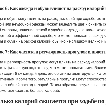
с 6: Как одежда и обувь влияют на расход калорий 
а и обувь могут влиять на расход калорий при ходьбе, хот
ой или неудобной одежды может замедлить шаг и снизить ск
й стороны, ношение легкой и удобной одежды, а также каче
ртной и эффективной ходьбе, что может повысить расход ка
ы и обуви на расход калорий обычно не слишком велико и м
с 7: Как частота и регулярность прогулок влияют н
та и регулярность прогулок могут влиять на расход калори
ить физическую подготовку, что может повысить метаболизм
ек ходит 5 км каждый день, его организм адаптируется к это
тивным. Кроме того, регулярные прогулки могут способств
ает общий расход калорий. Таким образом, регулярные пр
помогают сжигать больше калорий.
лько калорий сжигается при ходьбе по 