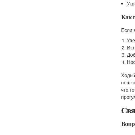
Укр
Как 
Если 
Уве
Исп
Доб
Нос
Ходьб
пешко
что т
прогу
Свя
Вопро