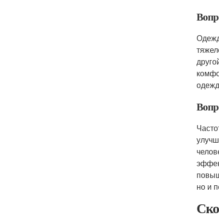
Вопро
Одежд
тяжел
друго
комфо
одежд
Вопро
Часто
улучш
челов
эффек
повыш
но и 
Ско