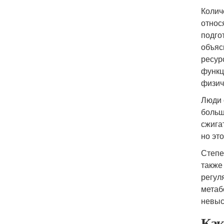
Колич
относ
подго
объяс
ресур
функц
физич
Люди 
больш
сжига
но эт
Степе
также
регул
метаб
невыс
Как