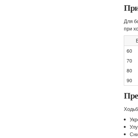
При
Для б
при хо
В
60
70
80
90
Пре
Ходьб
Укр
Улу
Сни