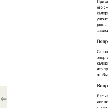
При х
его с
калор
увели
рюкза
завис
Вопро
Скоро
энерг
калори
что п
чтобы
Вопро
⇦
Вес ч
движе
кг со