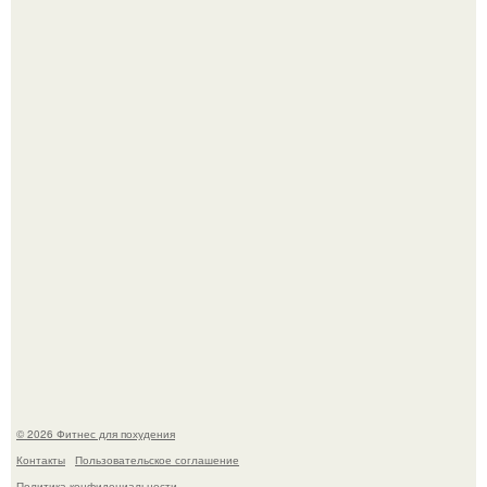
Имбирь - это не только ароматная специя, но и отличный
ингредиент для полезных напитков и блюд.
Сергей соседов показал свою скромную дачу - и удивил
поклонников.
© 2026 Фитнес для похудения
Контакты
Пользовательское соглашение
Политика конфидециальности