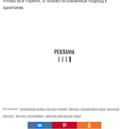
чтобы все горело, а только осознанный подход к
занятиям.
Категории:
тренировки дома для похудения
,
фитнес тренировка дома
,
женский
фитнес
,
фитнес программа
,
занятия фитнесом дома