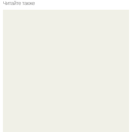
Читайте также
Как набрать вес парню: проверенные методы для
гарантированного результата
-"Пчела, пчела …".