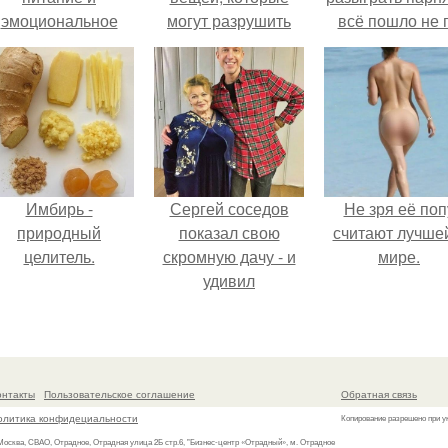
эмоциональное
могут разрушить
всё пошло не 
состояние!
вашу линию
плану.
Имбирь -
Сергей соседов
Не зря её поп
природный
показал свою
считают лучше
целитель.
скромную дачу - и
мире.
удивил
поклонников.
онтакты
Пользовательское соглашение
Обратная связь
олитика конфидециальности
Копирование разрешено при у
 Москва, СВАО, Отрадное, Отрадная улица 2Б стр.6, "Бизнес-центр «Отрадный», м. Отрадное