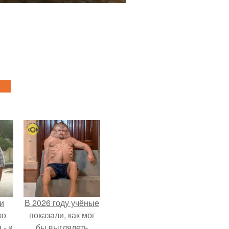
и
В 2026 году учёные
ко
показали, как мог
 - и
бы выглядеть