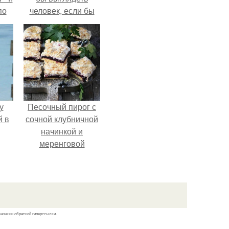
по
человек, если бы
его тело
эволюционировало
специально для
выживания в
автокатастpoфах.
у
Песочный пирог с
й в
сочной клубничной
начинкой и
меренговой
шапочкой!
казании обратной гиперссылки.