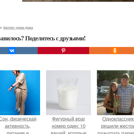
и:
фитнес уроки дома
авилось? Поделитесь с друзьями!
Сон, физическая
Фигурный враг
Одноклассник
активность,
номер один: 10
решили жесто
питание и
вещей, которые
разыграть парня