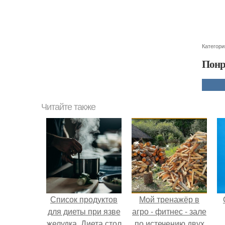
Категори
Понр
Читайте также
Список продуктов
Мой тренажёр в
для диеты при язве
агро - фитнес - зале
желудка. Диета стол
по истечению двух