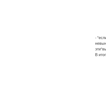
- "ес
невын
эти"в
В итог