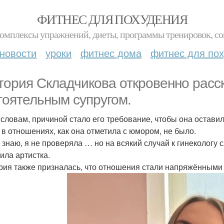
ФИТНЕС ДЛЯ ПОХУДЕНИЯ
комплексы упражнений, диеты, программы тренировок, со
новости
уроки
фитнес дома
фитнес для по
тория Складчикова откровенно расск
тоятельным супругом.
 словам, причиной стало его требование, чтобы она оставил
 в отношениях, как она отметила с юмором, не было.
е знаю, я не проверяла … но на всякий случай к гинекологу сх
ила артистка.
рия также призналась, что отношения стали напряжёнными