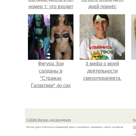
номер 1: что входит
дней принёс
в меню
ощутимый
результат.
Фигура Зои
3 мифа о моей
салданы в
деятельности
"Стражах
смехотерапевта.
Галактики" до сих
пор вызывает
восхищение.
© 2026 Фитнес для похудения
К
П
Фитнес дома. Комплексы упражнений, диеты, программы тренировок, советы экспертов
г.