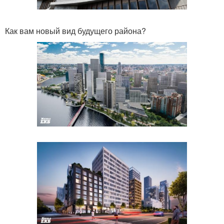
Как вам новый вид будущего района?