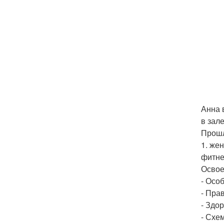
Анна 
в зал
Прошл
1. же
фитне
Освое
- Осо
- Пра
- Здо
- Схе