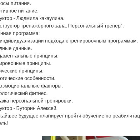
росы питания.
ртивное питание.
уктор - Людмила какаулина.
инструктор тренажёрного зала. Персональный тренер".
нная программа:
ь индивидуализации подхода к тренировочным программам.
одные данные.
даментальные принципы.
нировочные принципы.
нические принципы.
логические особенности.
хоэмоциональные факторы.
нологический фитнес.
дажа персональной тренировки.
уктор - Буторин Алексей.
жайшее будущее планирует пройти обучение по реабилитаци
ать!