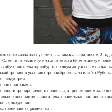
всю свою сознательную жизнь занималась фитнесом, 3 года
е. Самостоятельно изучила анатомию и биомеханику и реши
а обучение в Екатеринбурге, по двум актуальным на данн
нский тренинг в условиях тренажёрного зала или "от Рубен
с - индустрии.
нная программа:
бенности тренировочного процесса, в тренажерном зале дл
вильное восприятие своего тела, правильная постановка цел
ровье, похудение.
мы тренировок (цикличность.