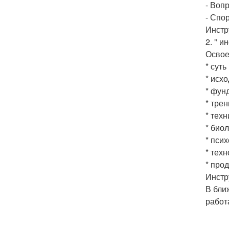
- Воп
- Спо
Инстр
2. " 
Освое
* сут
* исх
* фун
* тре
* тех
* био
* пси
* тех
* про
Инстр
В бли
работ