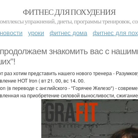
ФИТНЕС ДЛЯ ПОХУДЕНИЯ
комплексы упражнений, диеты, программы тренировок, со
новости
уроки
фитнес дома
фитнес для по
продолжаем знакомить вас с нашими
их"!
от раз хотим представить нашего нового тренера - Разумков
ление HOT Iron ( вт 21. 00, вс 14. 00.
ron (в переводе с английского - "Горячее Железо") - совре
вленная на приобретение силовой выносливости, сжигание