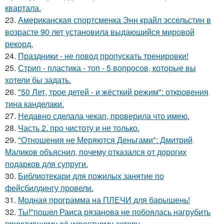
квартала.
23.
Американская спортсменка Энн крайл эссельстин в
возрасте 90 лет установила выдающийся мировой
рекорд.
24.
Праздники - не повод пропускать тренировки!
25.
Стрип - пластика - топ - 5 вопросов, которые вы
хотели бы задать.
26.
"50 Лет, трое детей - и жёсткий режим": откровения
тина канделаки.
27.
Недавно сделала чекап, проверила что имею.
28.
Часть 2. про чистоту и не только.
29.
"Отношения не Меряются Деньгами": Дмитрий
Маликов объяснил, почему отказался от дорогих
подарков для супруги.
30.
Библиотекари для пожилых занятие по
фейсбилдингу провели.
31.
Модная программа на ПЛЕЧИ для барышень!
32.
Ты!"пошел Раиса рязанова не побоялась нагрубить
приютившему её известному актеру.