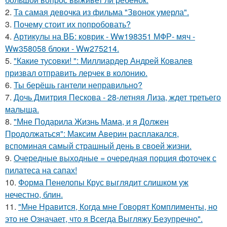
2.
Та самая девочка из фильма "Звонок умерла".
3.
Почему стоит их попробовать?
4.
Артикулы на ВБ: коврик - Ww198351 МФР- мяч -
Ww358058 блоки - Ww275214.
5.
"Какие тусовки! ": Миллиардер Андрей Ковалев
призвал отправить лерчек в колонию.
6.
Ты берёшь гантели неправильно?
7.
Дочь Дмитрия Пескова - 28-летняя Лиза, ждет третьего
малыша.
8.
"Мне Подарила Жизнь Мама, и я Должен
Продолжаться": Максим Аверин расплакался,
вспоминая самый страшный день в своей жизни.
9.
Очередные выходные = очередная порция фоточек с
пилатеса на сапах!
10.
Форма Пенелопы Крус выглядит слишком уж
нечестно, блин.
11.
"Мне Нравится, Когда мне Говорят Комплименты, но
это не Означает, что я Всегда Выгляжу Безупречно".