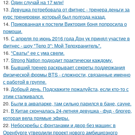
12.
Один случай на 17 млн!
13.
Девушка потребовала от фитнес - тренера деньги за
курс тренировки, который был полгода назад.
14.
Прикованная к постели Виктория боня попросила о
помощи.
15.
С апреля по июнь 2016 года Дон ук принял участие в
фитнес - шоу "Тело 3": Мой Телохранитель".
16.
"Сваты" ее с ума свели.
17.
Strong Nation подходит практически каждому.
18.
Бывший тренер раскрывает секреты поддержания
физической формы BTS - сложности, связанные именно
с работой в группе.
19.
Добрый день. Подскaжите пожалуйста, если кто-то с
этим сталкивался.
20.
Были в аквапарке, там сильно парился в бане, сауне.
21.
В Китае скончалась 24-летняя девушка - фуд - блогер,
которая вела прямые эфиры.
22.
Небоскребы с фонтанами и двор без машин: в
Оренбурге утвердили проект нового амбициозного