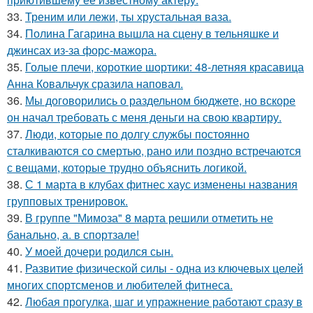
33.
Треним или лежи, ты хрустальная ваза.
34.
Полина Гагарина вышла на сцену в тельняшке и
джинсах из-за форс-мажора.
35.
Голые плечи, короткие шортики: 48-летняя красавица
Анна Ковальчук сразила наповал.
36.
Мы договорились о раздельном бюджете, но вскоре
он начал требовать с меня деньги на свою квартиру.
37.
Люди, которые по долгу службы постоянно
сталкиваются со смертью, рано или поздно встречаются
с вещами, которые трудно объяснить логикой.
38.
С 1 марта в клубах фитнес хаус изменены названия
групповых тренировок.
39.
В группе "Мимоза" 8 марта решили отметить не
банально, а. в спортзале!
40.
У моей дочери родился сын.
41.
Развитие физической силы - одна из ключевых целей
многих спортсменов и любителей фитнеса.
42.
Любая прогулка, шаг и упражнение работают сразу в