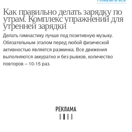
Как правильно делать зарядку по
Домашний зарядка
Бодрящий зарядка
утрам. Комплекс упражнений для
утренней зарядки
Делать гимнастику лучше под позитивную музыку.
Обязательным этапом перед любой физической
Утренний зарядка
Зарядки для детей
активностью является разминка. Все движения
выполняются аккуратно и без рывков, количество
повторов – 10-15 раз.
Ежедневная зарядка
Эффективная зарядка
Зарядка для похудения
Зарядки для похудения