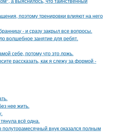
м", а выяснилось, что таинственный
ащения, поэтому тренировки влияют на него
анницу - и сразу закрыл все вопросы.
ло волшебное занятие для ребят.
мой себе, потому что это ложь.
осите рассказать, как я слежу за формой -
ать.
бeз нee жить.
.
 тянула всё одна.
го полуторамесячный внук оказался полным