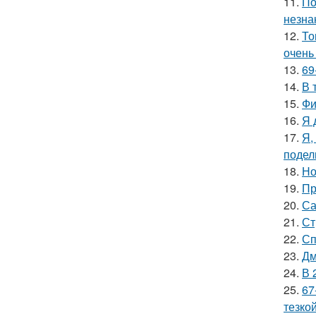
11.
По
незна
12.
То
очень
13.
69
14.
В 
15.
Фи
16.
Я 
17.
Я,
подел
18.
Но
19.
Пр
20.
Са
21.
Ст
22.
Сп
23.
Дм
24.
В 
25.
67
тезкой