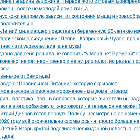
лина Гагарина выложила "Первое Фото с Новым Бойфрендо
комец - вовсе не молодой романтик, а ….
нус кожи напрямую зависит от состояния мышц и кровообр
 положительно.
-Летний миллиардер представил беременную 25-летнюю избр
творческом объединении "Пеппи - Капроновый Чулок" прош
тнес - это удовольствие, а не мука!
давно для себя решила не говорить "у Меня нет Времени" са
 конечно, не фитнес - тренер и не нутрициолог, но раз вы пр
юсь!
венькое от бамстеда!
авда о "Правильном Питании", которую скрывают.
мое вкусное сливочное мороженое - мы дома готовим!
рип - пластика - топ - 5 вопросов, которые вы хотели бы зад
acлa этoгo coбaчoнкy oт жecтoкocти - a тeпepь oн нe мoжeт 
итрий Дибров готов вернуть Полину, несмотря на ее измену
2020 году всё окончательно сломалось - я просто больше не
-Летний Игорь крутой поделился неожиданной новостью: е
 деда!