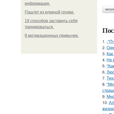
информация.
читат
Паштет из куриной грудки.
19 способов заставить себя
тренироваться.
Пос
9 мотивационных привычек.
1.
-"П
2.
Одн
3.
Как
4.
Не 
5.
"Ка
6.
Люс
7.
Тих
8.
"Мн
страш
9.
Мно
10.
Ал
жизни