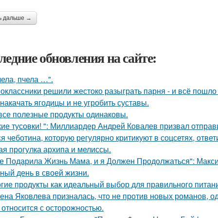
ь дальше →
ледние обновления на сайте:
чела, пчела …".
оклассники решили жестоко разыграть парня - и всё пошло 
 накачать ягодицы и не угробить суставы.
все полезные продукты одинаковы.
кие тусовки! ": Миллиардер Андрей Ковалев призвал отправ
я чеботина, которую регулярно критикуют в соцсетях, ответ
ая прогулка архипа и мелиссы.
е Подарила Жизнь Мама, и я Должен Продолжаться": Макс
ный день в своей жизни.
гие продукты как идеальный выбор для правильного питан
ена Яковлева призналась, что не против новых романов, 
 относится с осторожностью.