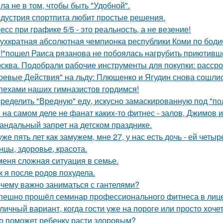
ла не в том, чтобы быть "Удобной".
дустрия спортпита любит простые решения.
есс при графике 5/5 - это реальность, а не везение!
ухкратная абсолютная чемпионка республики Коми по бодиб
!"пошел Раиса рязанова не побоялась нагрубить приютивше
сква. Подобрали рабочие инструменты для покупки: рассро
оевые Действия" на льду: Плющенко и Ягудин снова сошлись
пехами наших гимназистов гордимся!
ределить "Вредную" еду, искусно замаскированную под "по
Я на самом деле не фанат каких-то фитнес - залов, Джимов и
андальный запрет на детском празднике.
уже пять лет как замужем, мне 27, у нас есть дочь - ей четыр
нцы, здоровье, красота.
меня сложная ситуация в семье.
к я после родов похудела.
чему важно заниматься с гантелями?
пешно прошёл семинар профессионального фитнеса в лиц
личный вариант, когда гости уже на пороге или просто хочет
о поможет ребенку расти здоровым?