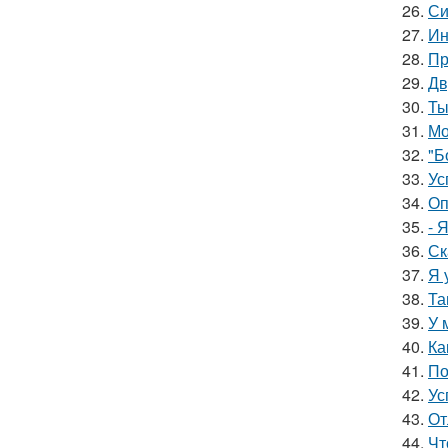
26.
Си
27.
Ин
28.
Пр
29.
Дв
30.
Ты
31.
Мо
32.
"Б
33.
Ус
34.
Оп
35.
- 
36.
Ск
37.
Я 
38.
Та
39.
У 
40.
Ка
41.
По
42.
Ус
43.
От
44.
Чт