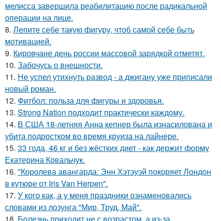
мелисса завершила реабилитацию после радикальной
операции на лице.
8.
Лепите себе такую фигуру, чтоб самой себе быть
мотивацией.
9.
Кировчане день россии массовой зарядкой отметят.
10.
Забочусь о внешности.
11.
Не успел утихнуть развод - а джигану уже приписали
новый роман.
12.
Фитбол: польза для фигуры и здоровья.
13.
Strong Nation подходит практически каждому.
14.
В США 18-летняя Анна кепнер была изнасилована и
убита подростком во время круиза на лайнере.
15.
33 года, 46 кг и без жёстких диет - как держит форму
Екатерина Ковальчук.
16.
"Королева авангарда: Энн Хэтэуэй покоряет Лондон
в кутюре от Iris Van Herpen".
17.
У кого как, а у меня праздники ознаменовались
словами из лозунга "Мир, Труд, Май".
18.
Болезнь приходит не с возрастом, а из-за