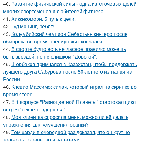
40.
Развитие физической силы - одна из ключевых целей
многих спортсменов и любителей фитнеса.
41.
Хиккикомори. 5 путь к цели.
42.
Гуд монинг, ребят!
43.
Колумбийский чемпион Себастьян кинтеро после
обморока во время тренировки скончался.
44.
В спорте будто есть негласное правило: можешь
быть звездой, но не слишком "Дорогой".
45.
Щербаков примчался в Казахстан, чтобы поддержать
лучшего друга Сабурова после 50-летнего изгнания из
России.
46.
Клевио Массимо: силач, который играл на скрипке во
время стоек.
47.
В 1 корпусе "Разноцветной Планеты" стартовал цикл
встреч "секреты здоровья".
48.
Моя клиентка спросила меня, можно ли ей делать
упражнения для улучшения осанки?
49.
Том харди в очередной раз доказал, что он крут не
только на экране, но и на татами.