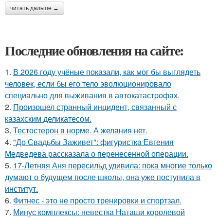
читать дальше →
Последние обновления на сайте:
1.
В 2026 году учёные показали, как мог бы выглядеть
человек, если бы его тело эволюционировало
специально для выживания в автокатастpoфах.
2.
Произошел странный инцидент, связанный с
казахским деликатесом.
3.
Тестостерон в норме. А желания нет.
4.
"До Свадьбы Заживет": фигуристка Евгения
Медведева рассказала о перенесенной операции.
5.
17-Летняя Аня пересильд удивила: пока многие только
думают о будущем после школы, она уже поступила в
институт.
6.
Фитнес - это не просто тренировки и спортзал.
7.
Минус комплексы: невестка Наташи королевой