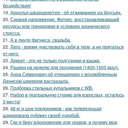
бездействия!
19.
Арнольд шварценеггер - об отжиманиях на брусьях.
20.
Снижая напряжение. Фитнес, восстанавливающий
ресурсы или тренировки в условиях хронического
стресса.
21.
А в ленте фитнеса, свадьба.
22.
Лето - время чувствовать себя в теле, а не прятаться
от него.
23.
Декрет - это не только подгузники и кашки.
24.
Рацион на неделю для похудения (1400-1500 ккал).
25.
Анна Семенович об отношениях с возлюбленным
Денисом шреером рассказала.
26.
Подборка стильных купальников с WB.
27.
Набор в театральную студию для взрослых, осталось
3 места!
28.
48 кг и шок поклонников - как телеведущая
шокировала публику своей худобой.
29.
Где я беру вдохновение для уроков, и почему мои