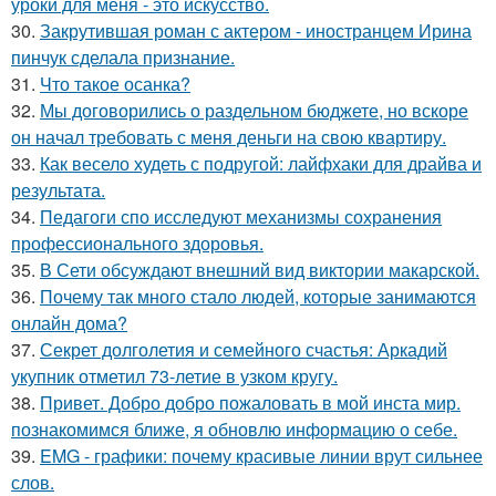
уроки для меня - это искусство.
30.
Закрутившая роман с актером - иностранцем Ирина
пинчук сделала признание.
31.
Что такое осанка?
32.
Мы договорились о раздельном бюджете, но вскоре
он начал требовать с меня деньги на свою квартиру.
33.
Как весело худеть с подругой: лайфхаки для драйва и
результата.
34.
Педагоги спо исследуют механизмы сохранения
профессионального здоровья.
35.
В Сети обсуждают внешний вид виктории макарской.
36.
Почему так много стало людей, которые занимаются
онлайн дома?
37.
Секрет долголетия и семейного счастья: Аркадий
укупник отметил 73-летие в узком кругу.
38.
Привет. Добро добро пожаловать в мой инста мир.
познакомимся ближе, я обновлю информацию о себе.
39.
EMG - графики: почему красивые линии врут сильнее
слов.