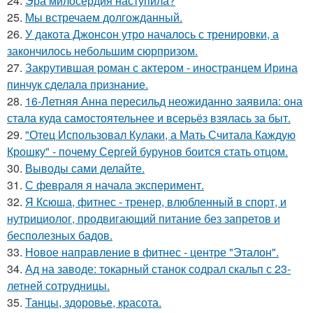
24.
Эра милосердия наступила?
25.
Мы встречаем долгожданный.
26.
У дакота Джонсон утро началось с тренировки, а
закончилось небольшим сюрпризом.
27.
Закрутившая роман с актером - иностранцем Ирина
пинчук сделала признание.
28.
16-Летняя Анна пересильд неожиданно заявила: она
стала куда самостоятельнее и всерьёз взялась за быт.
29.
"Отец Использовал Кулаки, а Мать Считала Каждую
Крошку" - почему Сергей бурунов боится стать отцом.
30.
Выводы сами делайте.
31.
С февраля я начала эксперимент.
32.
Я Ксюша, фитнес - тренер, влюбленный в спорт, и
нутрициолог, продвигающий питание без запретов и
бесполезных бадов.
33.
Новое направление в фитнес - центре "Эталон".
34.
Ад на заводе: токарный станок содрал скальп с 23-
летней сотрудницы.
35.
Танцы, здоровье, красота.