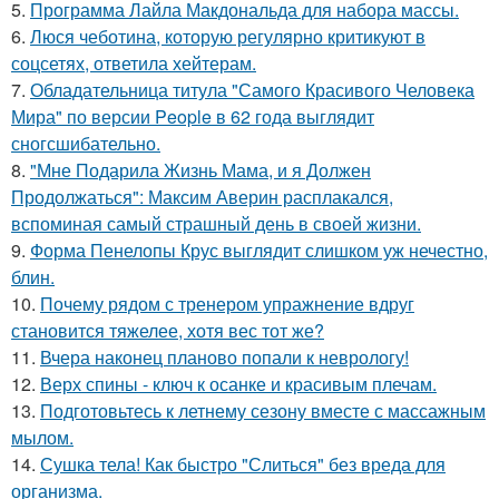
5.
Программа Лайла Макдональда для набора массы.
6.
Люся чеботина, которую регулярно критикуют в
соцсетях, ответила хейтерам.
7.
Обладательница титула "Самого Красивого Человека
Мира" по версии People в 62 года выглядит
сногсшибательно.
8.
"Мне Подарила Жизнь Мама, и я Должен
Продолжаться": Максим Аверин расплакался,
вспоминая самый страшный день в своей жизни.
9.
Форма Пенелопы Крус выглядит слишком уж нечестно,
блин.
10.
Почему рядом с тренером упражнение вдруг
становится тяжелее, хотя вес тот же?
11.
Вчера наконец планово попали к неврологу!
12.
Верх спины - ключ к осанке и красивым плечам.
13.
Подготовьтесь к летнему сезону вместе с массажным
мылом.
14.
Сушка тела! Как быстро "Слиться" без вреда для
организма.