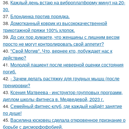
36.
Каждый день встаю на виброплатформу минут на 20-
30.
37.
Блондинка против порядка.
38.
Домотканный коврик из высококачественной
трикотажной пряжи 100% хлопок.
39.
До сих пор думаете, что женщины с лишним весом
просто не могут контролировать свой аппетит?
40.
"Свой Мотив". Что, вернее кто, побуждает нас к
действию?
41.
Молодой пациент после неверной оценки состояния
погиб.
42.
- Зачем делать растяжку для грудных мышц (после
тренировки?
43.
Ксения Матвеева - инструктор групповых программ,
диплом школы фитнеса в. Медведевой, 2023 г.
44.
Семейный фитнес-клуб, где каждый найдёт занятие
по душе!
45.
Василина юсковец сделала откровенное признание о
борьбе с дисморфофобией.