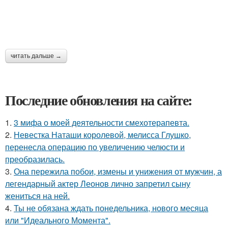
читать дальше →
Последние обновления на сайте:
1.
3 мифа о моей деятельности смехотерапевта.
2.
Невестка Наташи королевой, мелисса Глушко,
перенесла операцию по увеличению челюсти и
преобразилась.
3.
Она пережила побои, измены и унижения от мужчин, а
легендарный актер Леонов лично запретил сыну
жениться на ней.
4.
Ты не обязана ждать понедельника, нового месяца
или "Идеального Момента".