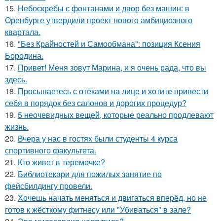
15.
Небоскребы с фонтанами и двор без машин: в
Оренбурге утвердили проект нового амбициозного
квартала.
16.
"Без Крайностей и Самообмана": позиция Ксения
Бородина.
17.
Привет! Меня зовут Марина, и я очень рада, что вы
здесь.
18.
Просыпаетесь с отёками на лице и хотите привести
себя в порядок без салонов и дорогих процедур?
19.
5 неочевидных вещей, которые реально продлевают
жизнь.
20.
Вчера у нас в гостях были студенты 4 курса
спортивного факультета.
21.
Кто живет в теремочке?
22.
Библиотекари для пожилых занятие по
фейсбилдингу провели.
23.
Хочешь начать меняться и двигаться вперёд, но не
готов к жёсткому фитнесу или "Убиваться" в зале?