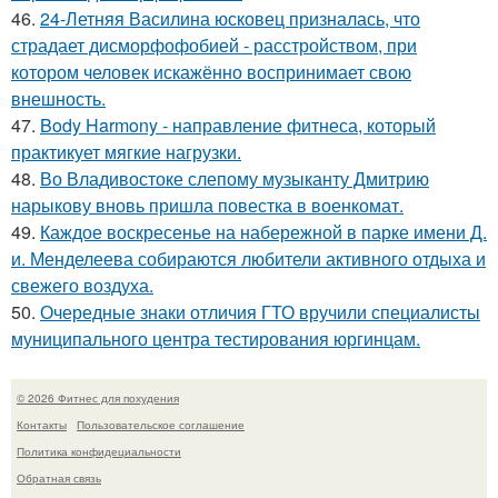
46.
24-Летняя Василина юсковец призналась, что
страдает дисморфофобией - расстройством, при
котором человек искажённо воспринимает свою
внешность.
47.
Body Harmony - направление фитнеса, который
практикует мягкие нагрузки.
48.
Во Владивостоке слепому музыканту Дмитрию
нарыкову вновь пришла повестка в военкомат.
49.
Каждое воскресенье на набережной в парке имени Д.
и. Менделеева собираются любители активного отдыха и
свежего воздуха.
50.
Очередные знаки отличия ГТО вручили специалисты
муниципального центра тестирования юргинцам.
© 2026 Фитнес для похудения
Контакты
Пользовательское соглашение
Политика конфидециальности
Обратная связь