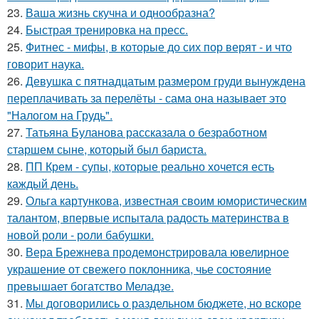
23.
Ваша жизнь скучна и однообразна?
24.
Быстрая тренировка на пресс.
25.
Фитнес - мифы, в которые до сих пор верят - и что
говорит наука.
26.
Девушка с пятнадцатым размером груди вынуждена
переплачивать за перелёты - сама она называет это
"Налогом на Грудь".
27.
Татьяна Буланова рассказала о безработном
старшем сыне, который был бариста.
28.
ПП Крем - супы, которые реально хочется есть
каждый день.
29.
Ольга картункова, известная своим юмористическим
талантом, впервые испытала радость материнства в
новой роли - роли бабушки.
30.
Вера Брежнева продемонстрировала ювелирное
украшение от свежего поклонника, чье состояние
превышает богатство Меладзе.
31.
Мы договорились о раздельном бюджете, но вскоре