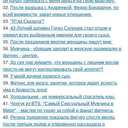
он начал требовать с меня деньги на свою квартиру.
32.
После разрыва с Андреевой, Федор Бондарчук, по
всей видимости, завел новые отношения.
33.
"Я"да Сказала"!
34.
43-Летний шоумен Гоген Солнцев стал отцом и
удивил всех выбранным именем для своего сына.
35.
После праздников многие женщины пишут мне:
36.
Мужчина - уборщик заходит в женскую раздевалку в
фитнес - центре.
37.
До сих пор думаете, что женщины с лишним весом
просто не могут контролировать свой аппетит?
38.
У моей дочери родился сын.
39.
Фитнес для мозга: занятие, которое дарит ясность
ума и бодрость духа!
40.
Холодильник - не универсальный спасатель еды.
41.
Чонгук из BTS, "Самый Сексуальный Мужчина в
Мире", - мастер по уходу за собой и фанат фитнеса.
42.
Регина тодоренко показала фигуру спустя месяц
после третьих родов и откровенно рассказала о