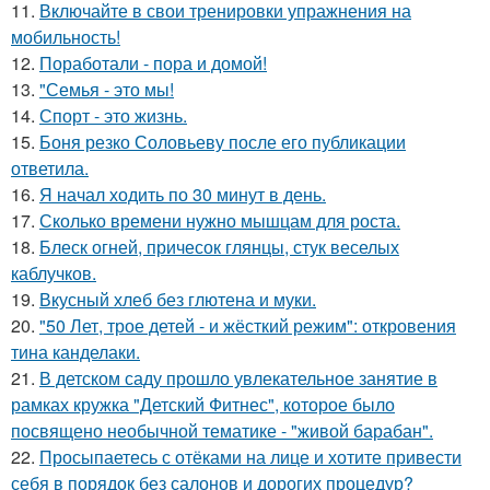
11.
Включайте в свои тренировки упражнения на
мобильность!
12.
Поработали - пора и домой!
13.
"Семья - это мы!
14.
Спорт - это жизнь.
15.
Боня резко Соловьеву после его публикации
ответила.
16.
Я начал ходить по 30 минут в день.
17.
Сколько времени нужно мышцам для роста.
18.
Блеск огней, причесок глянцы, стук веселых
каблучков.
19.
Вкусный хлеб без глютена и муки.
20.
"50 Лет, трое детей - и жёсткий режим": откровения
тина канделаки.
21.
В детском саду прошло увлекательное занятие в
рамках кружка "Детский Фитнес", которое было
посвящено необычной тематике - "живой барабан".
22.
Просыпаетесь с отёками на лице и хотите привести
себя в порядок без салонов и дорогих процедур?