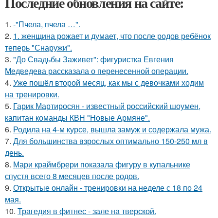
Последние обновления на сайте:
1.
-"Пчела, пчела …".
2.
1. женщина рожает и думает, что после родов ребёнок
теперь "Снаружи".
3.
"До Свадьбы Заживет": фигуристка Евгения
Медведева рассказала о перенесенной операции.
4.
Уже пошёл второй месяц, как мы с девочками ходим
на тренировки.
5.
Гарик Мартиросян - известный российский шоумен,
капитан команды КВН "Новые Армяне".
6.
Родила на 4-м курсе, вышла замуж и содержала мужа.
7.
Для большинства взрослых оптимально 150-250 мл в
день.
8.
Мари краймбрери показала фигуру в купальнике
спустя всего 8 месяцев после родов.
9.
Открытые онлайн - тренировки на неделе с 18 по 24
мая.
10.
Трагедия в фитнес - зале на тверской.