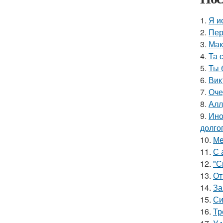
1.
Я и
2.
Пер
3.
Мак
4.
Та 
5.
Ты 
6.
Вик
7.
Оче
8.
Алл
9.
Ино
долгог
10.
Ме
11.
С 
12.
"С
13.
От
14.
За
15.
Си
16.
Тр