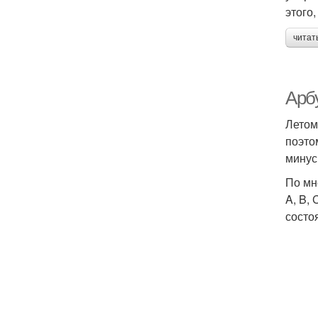
этого
читат
Арб
Летом
поэто
минус
По мн
A, B,
состо