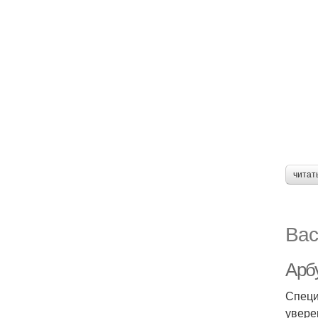
читат
Вас
Арбу
Специ
увере