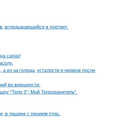
в, вглядывающийся в портрет.
на сапах!
асолу.
а из-за голода, усталости и нервов после
ений во внешности.
шоу "Тело 3": Мой Телохранитель".
е, в тишине с пением птиц.