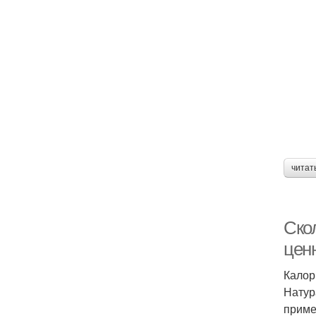
читат
Ско
цен
Калор
Натур
приме