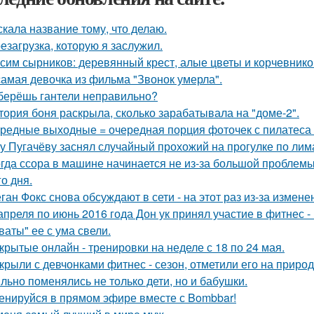
скала название тому, что делаю.
езагрузка, которую я заслужил.
сим сырников: деревянный крест, алые цветы и корчевнико
самая девочка из фильма "Звонок умерла".
берёшь гантели неправильно?
тория боня раскрыла, сколько зарабатывала на "доме-2".
редные выходные = очередная порция фоточек с пилатеса 
у Пугачёву заснял случайный прохожий на прогулке по лим
гда ссора в машине начинается не из-за большой проблемы, 
о дня.
ган Фокс снова обсуждают в сети - на этот раз из-за измен
апреля по июнь 2016 года Дон ук принял участие в фитнес - 
ваты" ее с ума свели.
крытые онлайн - тренировки на неделе с 18 по 24 мая.
крыли с девчонками фитнес - сезон, отметили его на природ
льно поменялись не только дети, но и бабушки.
енируйся в прямом эфире вместе с Bombbar!