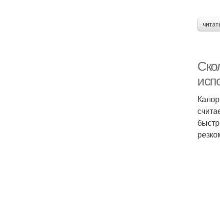
читат
Ско
исп
Калор
счита
быстр
резко