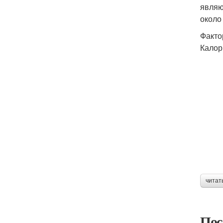
являю
около 
Факто
Калор
читат
Пос