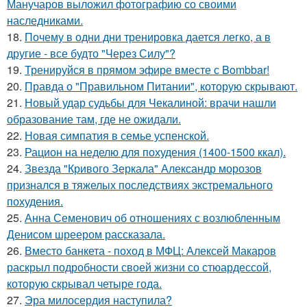
Манучаров выложил фотографию со своими
наследниками.
18.
Почему в одни дни тренировка дается легко, а в
другие - все будто "Через Силу"?
19.
Тренируйся в прямом эфире вместе с Bombbar!
20.
Правда о "Правильном Питании", которую скрывают.
21.
Новый удар судьбы для Чекалиной: врачи нашли
образование там, где не ожидали.
22.
Новая симпатия в семье успенской.
23.
Рацион на неделю для похудения (1400-1500 ккал).
24.
Звезда "Кривого Зеркала" Александр морозов
признался в тяжелых последствиях экстремального
похудения.
25.
Анна Семенович об отношениях с возлюбленным
Денисом шреером рассказала.
26.
Вместо банкета - поход в МФЦ: Алексей Макаров
раскрыл подробности своей жизни со стюардессой,
которую скрывал четыре года.
27.
Эра милосердия наступила?