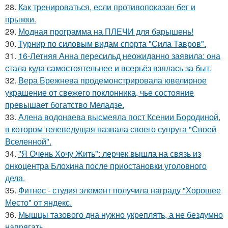
28.
Как тренироваться, если противопоказан бег и
прыжки.
29.
Модная программа на ПЛЕЧИ для барышень!
30.
Турнир по силовым видам спорта "Сила Тавров".
31.
16-Летняя Анна пересильд неожиданно заявила: она
стала куда самостоятельнее и всерьёз взялась за быт.
32.
Вера Брежнева продемонстрировала ювелирное
украшение от свежего поклонника, чье состояние
превышает богатство Меладзе.
33.
Алена водонаева высмеяла пост Ксении Бородиной,
в котором телеведущая назвала своего супруга "Своей
Вселенной".
34.
"Я Очень Хочу Жить": лерчек вышла на связь из
онкоцентра Блохина после приостановки уголовного
дела.
35.
Фитнес - студия элемент получила награду "Хорошее
Место" от яндекс.
36.
Мышцы тазового дна нужно укреплять, а не бездумно
напрягать.