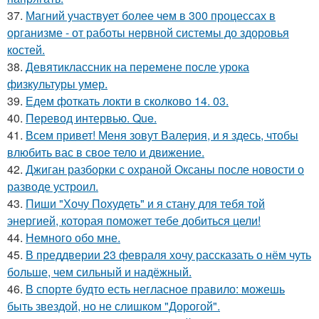
37.
Магний участвует более чем в 300 процессах в
организме - от работы нервной системы до здоровья
костей.
38.
Девятиклассник на перемене после урока
физкультуры умер.
39.
Едем фоткать локти в сколково 14. 03.
40.
Перевод интервью. Que.
41.
Всем привет! Меня зовут Валерия, и я здесь, чтобы
влюбить вас в свое тело и движение.
42.
Джиган разборки с охраной Оксаны после новости о
разводе устроил.
43.
Пиши "Хочу Похудеть" и я стану для тебя той
энергией, которая поможет тебе добиться цели!
44.
Немного обо мне.
45.
В преддверии 23 февраля хочу рассказать о нём чуть
больше, чем сильный и надёжный.
46.
В спорте будто есть негласное правило: можешь
быть звездой, но не слишком "Дорогой".