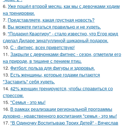
6.
Уже пошёл второй месяц, как мы с девочками ходим
на тренировки.
7.
Представляете, какая грустная новость?
8.
Вы можете питаться правильно и не худеть.
9.
"Подарил Квартиру" - стало известно, что Егор крид
сделал Диларе зинатуллиной шикарный подарок.
10.
С - фитнес, всех приветствую!
11.
Закрыли с девчонками фитнес - сезон, отметили его
на природе, в тишине с пением птиц.
12.
Фитбол: польза для фигуры и здоровья.
13.
Есть женщины, которые годами пытаются
"Заставить" себя худеть.
14.
42% женщин тренируются, чтобы справиться со
стрессом.
15.
"Семья - это мы!
16.
В рамках реализации региональной программы
духовно - нравственного воспитания "семья - это мы!
17.
"В Одиночку Воспитываю Троих Детей" - Вячеслав