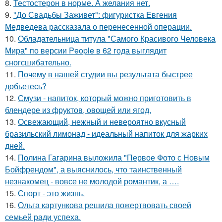
8.
Тестостерон в норме. А желания нет.
9.
"До Свадьбы Заживет": фигуристка Евгения
Медведева рассказала о перенесенной операции.
10.
Обладательница титула "Самого Красивого Человека
Мира" по версии People в 62 года выглядит
сногсшибательно.
11.
Почему в нашей студии вы результата быстрее
добьетесь?
12.
Смузи - напиток, который можно приготовить в
блендере из фруктов, овощей или ягод.
13.
Освежающий, нежный и невероятно вкусный
бразильский лимонад - идеальный напиток для жарких
дней.
14.
Полина Гагарина выложила "Первое Фото с Новым
Бойфрендом", а выяснилось, что таинственный
незнакомец - вовсе не молодой романтик, а ….
15.
Спорт - это жизнь.
16.
Ольга картункова решила пожертвовать своей
семьей ради успеха.