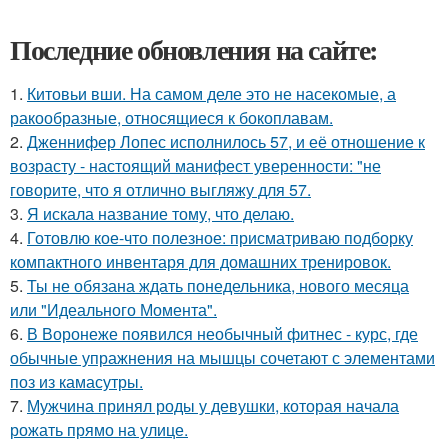
Последние обновления на сайте:
1.
Китовьи вши. На самом деле это не насекомые, а
ракообразные, относящиеся к бокоплавам.
2.
Дженнифер Лопес исполнилось 57, и её отношение к
возрасту - настоящий манифест уверенности: "не
говорите, что я отлично выгляжу для 57.
3.
Я искала название тому, что делаю.
4.
Готовлю кое-что полезное: присматриваю подборку
компактного инвентаря для домашних тренировок.
5.
Ты не обязана ждать понедельника, нового месяца
или "Идеального Момента".
6.
В Воронеже появился необычный фитнес - курс, где
обычные упражнения на мышцы сочетают с элементами
поз из камасутры.
7.
Мужчина принял роды у девушки, которая начала
рожать прямо на улице.