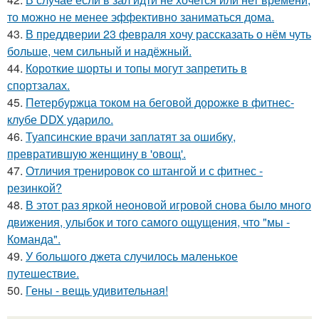
то можно не менее эффективно заниматься дома.
43.
В преддверии 23 февраля хочу рассказать о нём чуть
больше, чем сильный и надёжный.
44.
Короткие шорты и топы могут запретить в
спортзалах.
45.
Петербуржца током на беговой дорожке в фитнес-
клубе DDX ударило.
46.
Туапсинские врачи заплатят за ошибку,
превратившую женщину в 'овощ'.
47.
Отличия тренировок со штангой и с фитнес -
резинкой?
48.
В этот раз яркой неоновой игровой снова было много
движения, улыбок и того самого ощущения, что "мы -
Команда".
49.
У большого джета случилось маленькое
путешествие.
50.
Гены - вещь удивительная!