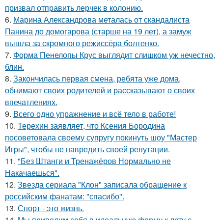
призвал отправить лерчек в колонию.
6.
Марина Александрова металась от скандалиста
Панина до домогарова (старше на 19 лет), а замуж
вышла за скромного режиссёра болтенко.
7.
Форма Пенелопы Крус выглядит слишком уж нечестно,
блин.
8.
Закончилась первая смена, ребята уже дома,
обнимают своих родителей и рассказывают о своих
впечатлениях.
9.
Всего одно упражнение и всё тело в работе!
10.
Терехин заявляет, что Ксения Бородина
посоветовала своему супругу покинуть шоу "Мастер
Игры", чтобы не навредить своей репутации.
11.
"Без Штанги и Тренажёров Нормально не
Накачаешься".
12.
Звезда сериала "Клон" записала обращение к
российским фанатам: "спасибо".
13.
Спорт - это жизнь.
14.
Мы приводим себя в идеальную форму к лету с