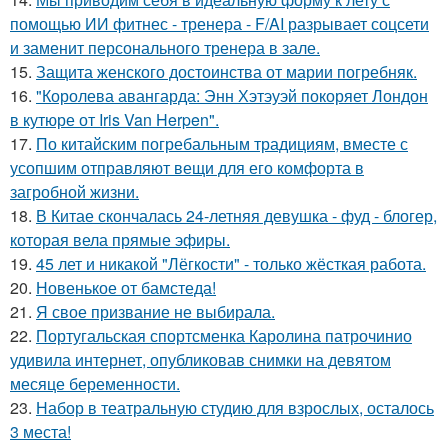
помощью ИИ фитнес - тренера - F/AI разрывает соцсети
и заменит персонального тренера в зале.
15.
Защита женского достоинства от марии погребняк.
16.
"Королева авангарда: Энн Хэтэуэй покоряет Лондон
в кутюре от Iris Van Herpen".
17.
По китайским погребальным традициям, вместе с
усопшим отправляют вещи для его комфорта в
загробной жизни.
18.
В Китае скончалась 24-летняя девушка - фуд - блогер,
которая вела прямые эфиры.
19.
45 лет и никакой "Лёгкости" - только жёсткая работа.
20.
Новенькое от бамстеда!
21.
Я свое призвание не выбирала.
22.
Португальская спортсменка Каролина патрочинио
удивила интернет, опубликовав снимки на девятом
месяце беременности.
23.
Набор в театральную студию для взрослых, осталось
3 места!