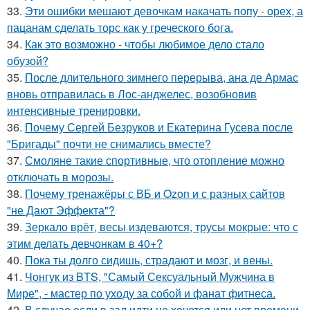
33.
Эти ошибки мешают девочкам накачать попу - орех, а
пацанам сделать торс как у греческого бога.
34.
Как это возможно - чтобы любимое дело стало
обузой?
35.
После длительного зимнего перерыва, ана де Армас
вновь отправилась в Лос-анджелес, возобновив
интенсивные тренировки.
36.
Почему Сергей Безруков и Екатерина Гусева после
"Бригады" почти не снимались вместе?
37.
Смоляне такие спортивные, что отопление можно
отключать в морозы.
38.
Почему тренажёры с ВБ и Ozon и с разных сайтов
"не Дают Эффекта"?
39.
Зеркало врёт, весы издеваются, трусы мокрые: что с
этим делать девчонкам в 40+?
40.
Пока ты долго сидишь, страдают и мозг, и вены.
41.
Чонгук из BTS, "Самый Сексуальный Мужчина в
Мире", - мастер по уходу за собой и фанат фитнеса.
42.
В случае если в зал идти не хочется или нет времени,