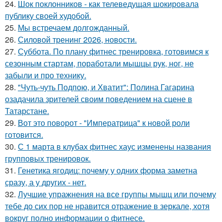
24.
Шок поклонников - как телеведущая шокировала
публику своей худобой.
25.
Мы встречаем долгожданный.
26.
Силовой тренинг 2026, новости.
27.
Суббота. По плану фитнес тренировка, готовимся к
сезонным стартам, поработали мышцы рук, ног, не
забыли и про технику.
28.
"Чуть-чуть Подпою, и Хватит": Полина Гагарина
озадачила зрителей своим поведением на сцене в
Татарстане.
29.
Вот это поворот - "Императрица" к новой роли
готовится.
30.
С 1 марта в клубах фитнес хаус изменены названия
групповых тренировок.
31.
Генетика ягодиц: почему у одних форма заметна
сразу, а у других - нет.
32.
Лучшие упражнения на все группы мышц или почему
тебе до сих пор не нравится отражение в зеркале, хотя
вокруг полно информации о фитнесе.