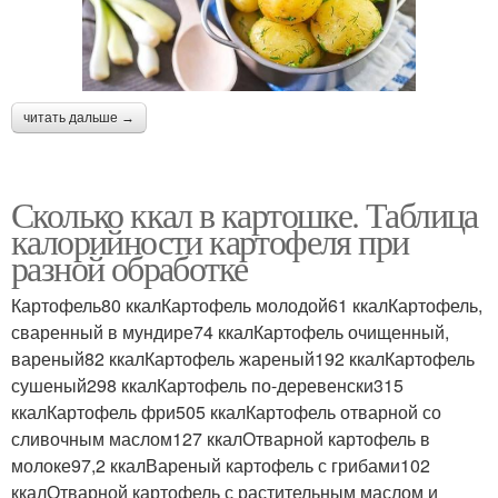
читать дальше →
Сколько ккал в картошке. Таблица
калорийности картофеля при
разной обработке
Картофель80 ккалКартофель молодой61 ккалКартофель,
сваренный в мундире74 ккалКартофель очищенный,
вареный82 ккалКартофель жареный192 ккалКартофель
сушеный298 ккалКартофель по-деревенски315
ккалКартофель фри505 ккалКартофель отварной со
сливочным маслом127 ккалОтварной картофель в
молоке97,2 ккалВареный картофель с грибами102
ккалОтварной картофель с растительным маслом и