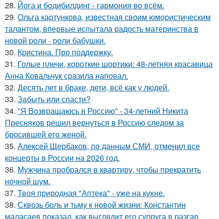
28.
Йога и бодибилдинг - гармония во всём.
29.
Ольга картункова, известная своим юмористическим
талантом, впервые испытала радость материнства в
новой роли - роли бабушки.
30.
Кристина. Про поддержку.
31.
Голые плечи, короткие шортики: 48-летняя красавица
Анна Ковальчук сразила наповал.
32.
Десять лет в браке, дети, всё как у людей.
33.
Забыть или спасти?
34.
"Я Возвращаюсь в Россию" - 34-летний Никита
Пресняков решил вернуться в Россию следом за
бросившей его женой.
35.
Алексей Щербаков, по данным СМИ, отменил все
концерты в России на 2026 год.
36.
Мужчина пробрался в квартиру, чтобы прекратить
ночной шум.
37.
Твоя природная "Аптека" - уже на кухне.
38.
Сквозь боль и тьму к новой жизни: Константин
маласаев показал, как выглядит его супруга в разгар