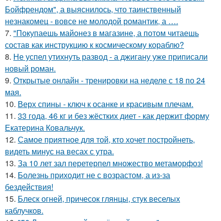
Бойфрендом", а выяснилось, что таинственный
незнакомец - вовсе не молодой романтик, а ….
7.
"Покупаешь майонез в магазине, а потом читаешь
состав как инструкцию к космическому кораблю?
8.
Не успел утихнуть развод - а джигану уже приписали
новый роман.
9.
Открытые онлайн - тренировки на неделе с 18 по 24
мая.
10.
Верх спины - ключ к осанке и красивым плечам.
11.
33 года, 46 кг и без жёстких диет - как держит форму
Екатерина Ковальчук.
12.
Самое приятное для той, кто хочет постройнеть,
видеть минус на весах с утра.
13.
За 10 лет зал перетерпел множество метаморфоз!
14.
Болезнь приходит не с возрастом, а из-за
бездействия!
15.
Блеск огней, причесок глянцы, стук веселых
каблучков.