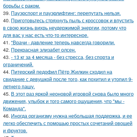
борьбы с раком.
39.
Пауэрспорт и пауэрлифтинг: перепутать нельзя.
40.
Приготовьтесь стряхнуть пыль с кроссовок и впустить
в свою жизнь вихрь неудержимой энергии, потому что
для вас у нас есть что-то интересное.
41.
"Врачи - давление теперь навсегда говорили.
42.
Прекрасная элизабет олсен.
43.
- 13 кг за 4 месяца - без стресса, без спорта и
ограничений.
44.
Питерский педофил Пётр Жилкин сходил на
свидание с девушкой после того, как похитил и утопил 9-
летнего пашу.
45.
В этот раз яркой неоновой игровой снова было много
движения, улыбок и того самого ощущения, что "мы -
Команда".
46.
Иногда организму нужна небольшая поддержка, и ее
легко обеспечить с помощью простых сочетаний овощей
и фруктов.