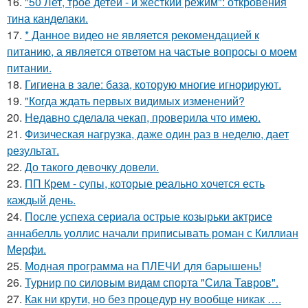
16.
"50 Лет, трое детей - и жёсткий режим": откровения
тина канделаки.
17.
* Данное видео не является рекомендацией к
питанию, а является ответом на частые вопросы о моем
питании.
18.
Гигиена в зале: база, которую многие игнорируют.
19.
"Когда ждать первых видимых изменений?
20.
Недавно сделала чекап, проверила что имею.
21.
Физическая нагрузка, даже один раз в неделю, дает
результат.
22.
До такого девочку довели.
23.
ПП Крем - супы, которые реально хочется есть
каждый день.
24.
После успеха сериала острые козырьки актрисе
аннабелль уоллис начали приписывать роман с Киллиан
Мерфи.
25.
Модная программа на ПЛЕЧИ для барышень!
26.
Турнир по силовым видам спорта "Сила Тавров".
27.
Как ни крути, но без процедур ну вообще никак ….