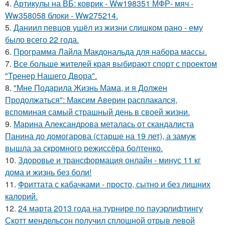
4.
Артикулы на ВБ: коврик - Ww198351 МФР- мяч -
Ww358058 блоки - Ww275214.
5.
Даниил певцов ушёл из жизни слишком рано - ему
было всего 22 года.
6.
Программа Лайла Макдональда для набора массы.
7.
Все больше жителей края выбирают спорт с проектом
"Тренер Нашего Двора".
8.
"Мне Подарила Жизнь Мама, и я Должен
Продолжаться": Максим Аверин расплакался,
вспоминая самый страшный день в своей жизни.
9.
Марина Александрова металась от скандалиста
Панина до домогарова (старше на 19 лет), а замуж
вышла за скромного режиссёра болтенко.
10.
Здоровье и трансформация онлайн - минус 11 кг
дома и жизнь без боли!
11.
Фриттата с кабачками - просто, сытно и без лишних
калорий.
12.
24 марта 2013 года на турнире по пауэрлифтингу
Скотт мендельсон получил сплошной отрыв левой