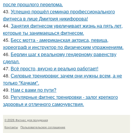
после прошлого перелома.
43.
Успешно прошёл семинар профессионального
фитнеса в лице Дмитрия никифорова!
44.
Занятия фитнесом увеличивает жизнь на пять лет,
которые ты занимаешься фитнесом.
45.
Бесс мотта - американская актриса, певица,
хореограф и инструктор по физическим упражнениям.
46.
Берлин шаг к реальному гендерному равенству
сделал.
47.
Всё просто, вкусно и реально работает!
48.
Силовые тренировки: зачем они нужны всем, а не
только "Качкам".
49.
Нам с вами по пути?
50.
Регулярные фитнес тренировки - залог крепкого
здоровья и отличного самочувствия.
© 2026 Фитнес для похудения
Контакты
Пользовательское соглашение