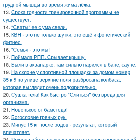
грудной мышцы во время жима лёжа.
13.
Срока годности тренировочной программы не
существует.
14.
"Сваты" ее с ума свели.
15.
КВН - это не только шутки, это ещё и фонетический
фитнес.
16.
"Семья - это мы!
17.
Поймала РПП. Срывает крышу.
18.
Были в аквапарке, там сильно парился в бане, сауне.
19.
На склоне у спортивной площадки за домом номер
35 к 5 по улице верхние поля разбросана колбаса,
которая выглядит очень подозрительно.
20.
Сушка тела! Как быстро "Слиться" без вреда для
организма.
21.
Новенькое от бамстеда!
22.
Богословие гряных рук.
23.
Минус 15 кг после родов - результат, который
впечатляет.
24.
Яришна айяла возвращается на сцену соревнований