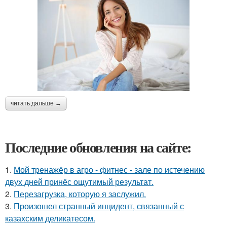
читать дальше →
Последние обновления на сайте:
1.
Мой тренажёр в агро - фитнес - зале по истечению
двух дней принёс ощутимый результат.
2.
Перезагрузка, которую я заслужил.
3.
Произошел странный инцидент, связанный с
казахским деликатесом.