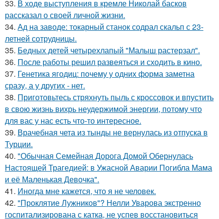
33.
В ходе выступления в кремле Николай басков
рассказал о своей личной жизни.
34.
Ад на заводе: токарный станок содрал скальп с 23-
летней сотрудницы.
35.
Бедных детей четырехлапый "Малыш растерзал".
36.
После работы решил развеяться и сходить в кино.
37.
Генетика ягодиц: почему у одних форма заметна
сразу, а у других - нет.
38.
Приготовьтесь стряхнуть пыль с кроссовок и впустить
в свою жизнь вихрь неудержимой энергии, потому что
для вас у нас есть что-то интересное.
39.
Врачебная чета из тынды не вернулась из отпуска в
Турции.
40.
"Обычная Семейная Дорога Домой Обернулась
Настоящей Трагедией: в Ужасной Аварии Погибла Мама
и её Маленькая Девочка".
41.
Иногда мне кажется, что я не человек.
42.
"Проклятие Лужников"? Нелли Уварова экстренно
госпитализирована с катка, не успев восстановиться