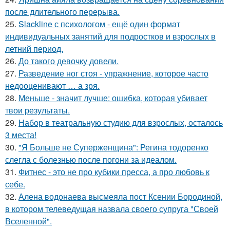
после длительного перерыва.
25.
Slackline с психологом - ещё один формат
индивидуальных занятий для подростков и взрослых в
летний период.
26.
До такого девочку довели.
27.
Разведение ног стоя - упражнение, которое часто
недооценивают … а зря.
28.
Меньше - значит лучше: ошибка, которая убивает
твои результаты.
29.
Набор в театральную студию для взрослых, осталось
3 места!
30.
"Я Больше не Суперженщина": Регина тодоренко
слегла с болезнью после погони за идеалом.
31.
Фитнес - это не про кубики пресса, а про любовь к
себе.
32.
Алена водонаева высмеяла пост Ксении Бородиной,
в котором телеведущая назвала своего супруга "Своей
Вселенной".