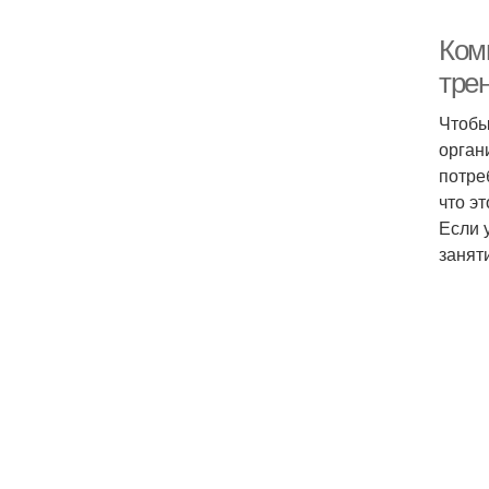
Ком
тре
Чтобы
орган
потре
что э
Если 
занят