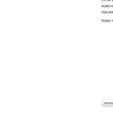
компл
прыжк
Кому 
читат