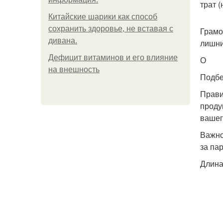
трат 
Китайские шарики как способ
сохранить здоровье, не вставая с
Грамо
дивана.
лишни
Дефицит витаминов и его влияние
О
на внешность
Подбе
Прави
проду
вашег
Важно
за пар
Длина