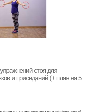
 упражнений стоя для
ков и приседаний (+ план на 5
ия формы, то предлагаем вам эффективный