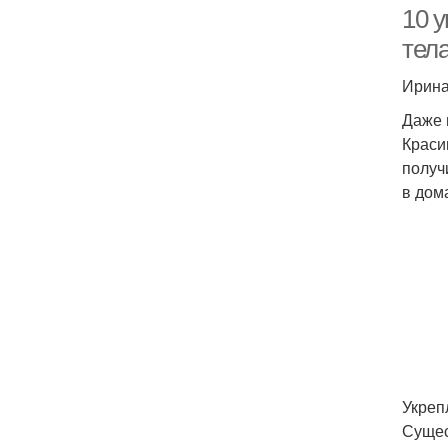
10 
тел
Ирина
Даже 
Краси
получ
в дом
Укреп
Сущес