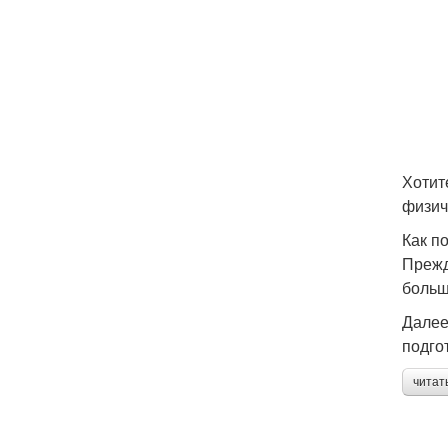
Хотит
физич
Как п
Прежд
больш
Далее
подго
читат