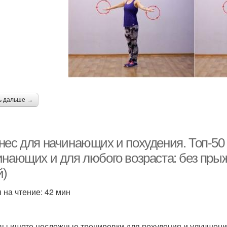
ь дальше →
нес для начинающих и похудения. Топ-50
инающих и для любого возраста: без прыж
й)
 на чтение: 42 мин
вы ищете несложные тренировки для похудения и улучшен