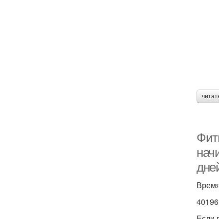
читат
Фит
нач
дне
Время
40196
Если 