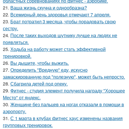
областных соревнованиях по фитнес - аэробике.
21.
Ваша жизнь скучна и однообразна?
22.
Всемирный день здоровья отмечают 7 апреля.
23.
Брат потратил 3 месяца, чтобы порадовать свою
сестру.
24.
После таких выходов шутнику лучше на людях не
появляться.
25.
Ходьба на работу может стать эффективной
тренировкой.
26.
Вы дышите, чтобы выжить.
27.
Определить "Вредную" еду, искусно
замаскированную под "полезную", может быть непросто.
28.
Сбагрила детей под опеку.
29.
Фитнес - студия элемент получила награду "Хорошее
Место" от яндекс.
30.
Женщине без пальцев на ногах отказали в помощи в
аэропорту.
31.
С 1 марта в клубах фитнес хаус изменены названия
групповых тренировок.