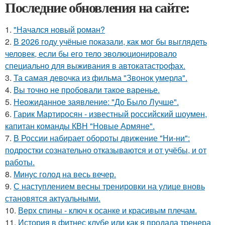
Последние обновления на сайте:
1.
"Начался новый роман?
2.
В 2026 году учёные показали, как мог бы выглядеть
человек, если бы его тело эволюционировало
специально для выживания в автокатастpoфах.
3.
Та самая девочка из фильма "Звонок умерла".
4.
Вы точно не пробовали такое варенье.
5.
Неожиданное заявление: "До Было Лучше".
6.
Гарик Мартиросян - известный российский шоумен,
капитан команды КВН "Новые Армяне".
7.
В России набирает обороты движение "Ни-ни":
подростки сознательно отказываются и от учёбы, и от
работы.
8.
Минус голод на весь вечер.
9.
С наступлением весны тренировки на улице вновь
становятся актуальными.
10.
Верх спины - ключ к осанке и красивым плечам.
11.
История в фитнес клубе или как я продала тренера