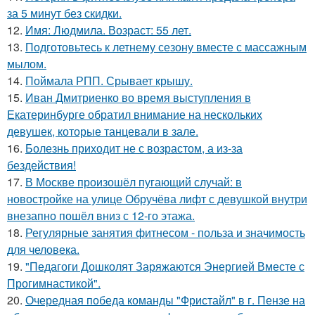
за 5 минут без скидки.
12.
Имя: Людмила. Возраст: 55 лет.
13.
Подготовьтесь к летнему сезону вместе с массажным
мылом.
14.
Поймала РПП. Срывает крышу.
15.
Иван Дмитриенко во время выступления в
Екатеринбурге обратил внимание на нескольких
девушек, которые танцевали в зале.
16.
Болезнь приходит не с возрастом, а из-за
бездействия!
17.
В Москве произошёл пугающий случай: в
новостройке на улице Обручёва лифт с девушкой внутри
внезапно пошёл вниз с 12-го этажа.
18.
Регулярные занятия фитнесом - польза и значимость
для человека.
19.
"Педагоги Дошколят Заряжаются Энергией Вместе с
Прогимнастикой".
20.
Очередная победа команды "Фристайл" в г. Пензе на