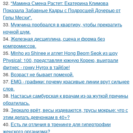
32.
"Мамина Смена Растет: Екатерина Климова
Показала Забавные Кадры с Подросшей Дочерью от
Гелы Месхи".
33.
Мужчина пробрался в квартиру, чтобы прекратить
ночной шум.
34.
Железная дисциплина, сцена и форма без
компромиссов.
35.
Minho из Shinee и атлет Hong Beom Seok из шоу
Physical: 100, представляя южную Корею, выиграли
фитнес - гонку Hyrox в тайбэе!
36.
Возраст не бывает помехой.
37.
EMG - графики: почему красивые линии врут сильнее
слов.
38.
Настасья самбурская к врачам из-за жуткой причины
обратилась.
39.
Зеркало врёт, весы издеваются, трусы мокрые: что с
этим делать девчонкам в 40+?
40.
Есть ли отличия в тренинге для гипертрофии
женского организма?