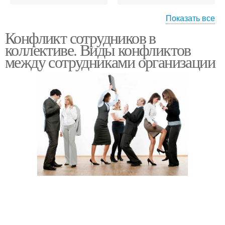
Показать все
Конфликты в
Конфликт сотрудников в
Межличностные
производственном
коллективе. Виды конфликтов
конфликты
коллективе
между сотрудниками организации
Межличностный
Конфликты в
конфликт
коллективе
Конфликт между
сотрудником