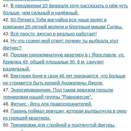
41.
В преддверии 23 февраля хочу рассказать о нём чуть
больше, чем сильный и надёжный.
42.
50-Летнего Тоби магуайра все чаще видят в
компании 20-летней модели и блогерши мишки Силвы.
43.
Всё просто, вкусно и реально работает!
44.
Ну что созрел мой ответ: почему ты выбрала этот
фитнес?
45.
Продам однокомнатную квартиру в г Ярославле, ул.
Кривова 45, общей площадью 30, 6 м, санузел
раздельный.
46.
Виктория боня в свои 46 лет признается, что больше
не стремится быть копией Анджелины Джоли.
47.
Энергиядвижения. Под таким девизом прошли
тренировки нашей группы "Равновесие".
48.
Фитнес - йога для правоохранителей.
49.
Парень поймал девушку, которая выпрыгнула в окно
из горящей квартиры.
50.
Тренировки для стройной и подтянутой фигуры,