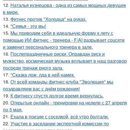
12.
Наталья кузнецова - одна из самых мощных девушек
в мире.
13.
Фитнес против "Холодца" на руках.
14.
"Семья - это мы!
15.
Мы приводим себя в идеальную форму к лету с
помощью ИИ фитнес - тренера - F/AI разрывает соцсети
и заменит персонального тренера в зале.
16.
Послепраздничные риски. Оправдан риск и
мужество, космическая музыка вплывает в наш разговор
посреди тренаж рного зала.
17.
"Сказка лож, лда в ней намек.
18.
От всей команды фитнес-клуба "Эволюция" мы
поздравляем вас с днём рождения!
19.
К фитнесу спустя долгое время вернулась.
20.
Открытые онлайн - тренировки на неделе с 27 апреля
по 3 мая.
21.
Ехала в поезде с соседкой, всё утро болтали.
22.
Участие в заседании экспертной комиссии по