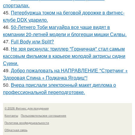
спортзалах.
45.
Петербуржца током на беговой дорожке в фитнес-
клубе DDX ударило.
46.
50-Летнего Тоби магуайра все чаще видят в
компании 20-летней модели и блогерши мишки Силвы.
47.
Full Body или Split?
48.
Не зря рискнула: триллер "Горничная" стал самым
кассовым фильмом в карьере молодой актрисы сидни
Суини.
49.
Добро пожаловать на НАПРАВЛЕНИЕ "Стретчинг +
Здоровая Спина + Подкачка Ягодиц"!
50.
Вчера прислали электронный макет диплома о
профессиональной переподготовке.
© 2026 Фитнес для похудения
Контакты
Пользовательское соглашение
Политика конфидециальности
Обратная связь