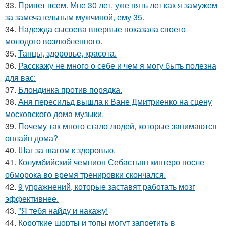
33.
Привет всем. Мне 30 лет, уже пять лет как я замужем
за замечательным мужчиной, ему 35.
34.
Надежда сысоева впервые показала своего
молодого возлюбленного.
35.
Танцы, здоровье, красота.
36.
Расскажу не много о себе и чем я могу быть полезна
для вас:
37.
Блондинка против порядка.
38.
Аня пересильд вышла к Ване Дмитриенко на сцену
московского дома музыки.
39.
Почему так много стало людей, которые занимаются
онлайн дома?
40.
Шаг за шагом к здоровью.
41.
Колумбийский чемпион Себастьян кинтеро после
обморока во время тренировки скончался.
42.
9 упражнений, которые заставят работать мозг
эффективнее.
43.
"Я тебя найду и накажу!
44.
Короткие шорты и топы могут запретить в