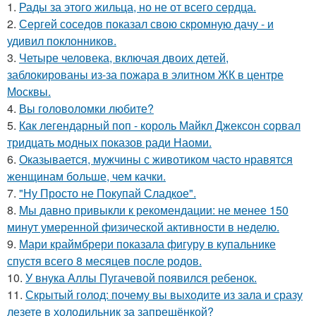
1.
Рады за этого жильца, но не от всего сердца.
2.
Сергей соседов показал свою скромную дачу - и
удивил поклонников.
3.
Четыре человека, включая двоих детей,
заблокированы из-за пожара в элитном ЖК в центре
Москвы.
4.
Вы головоломки любите?
5.
Как легендарный поп - король Майкл Джексон сорвал
тридцать модных показов ради Наоми.
6.
Оказывается, мужчины с животиком часто нравятся
женщинам больше, чем качки.
7.
"Ну Просто не Покупай Сладкое".
8.
Мы давно привыкли к рекомендации: не менее 150
минут умеренной физической активности в неделю.
9.
Мари краймбрери показала фигуру в купальнике
спустя всего 8 месяцев после родов.
10.
У внука Аллы Пугачевой появился ребенок.
11.
Скрытый голод: почему вы выходите из зала и сразу
лезете в холодильник за запрещёнкой?