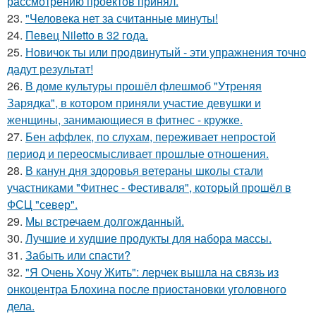
рассмотрению проектов принял.
23.
"Человека нет за считанные минуты!
24.
Певец Niletto в 32 года.
25.
Новичок ты или продвинутый - эти упражнения точно
дадут результат!
26.
В доме культуры прошёл флешмоб "Утреняя
Зарядка", в котором приняли участие девушки и
женщины, занимающиеся в фитнес - кружке.
27.
Бен аффлек, по слухам, переживает непростой
период и переосмысливает прошлые отношения.
28.
В канун дня здоровья ветераны школы стали
участниками "Фитнес - Фестиваля", который прошёл в
ФСЦ "север".
29.
Мы встречаем долгожданный.
30.
Лучшие и худшие продукты для набора массы.
31.
Забыть или спасти?
32.
"Я Очень Хочу Жить": лерчек вышла на связь из
онкоцентра Блохина после приостановки уголовного
дела.