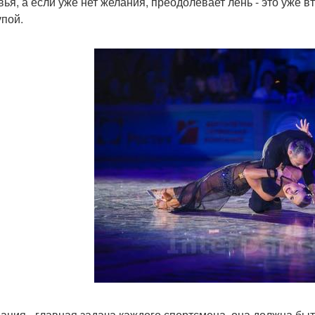
вья, а если уже нет желания, преодолевает лень - это уже 
упой.
ация - главная задача каждого спортсмена, она должна бы