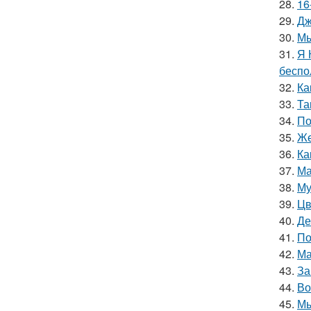
28.
16
29.
Дж
30.
Мы
31.
Я 
беспо
32.
Ка
33.
Та
34.
По
35.
Же
36.
Ка
37.
Ма
38.
Му
39.
Цв
40.
Де
41.
По
42.
Ма
43.
За
44.
Во
45.
Мы