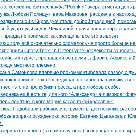
кже коллектив фитнес-клуба "Pushkin" вчера отметил день 
учка Любови Полищук, вара Макарова, расцвела в настоящ
ездки весной в Киров уже стали доброй традицией, помогаю
вый удар судьбы для Чекалиной: врачи нашли образование 
т правда не понимаю, как женщины всё это вывозят.
2020 году всё окончательно сломалось - я просто больше не
сквернили Сразу Трех": в Петербурге неадекваты занялись 
ссийский турист, пропавший во время сафари в Африке в 20
вождя местного племени.
сана Самойлова впервые прокомментировала развод с джиг
к поклонников - как телеведущая шокировала публику свое
тнес - это не про кубики пресса, а про любовь к себе.
верняка ещё есть те, для кого "Александр Филимонов" фигу
перь понятно, в кого Марио касас такой красавчик.
сква. Подобрали рабочие инструменты для покупки: рассро
бовь вопреки осуждению: история Евгения Цыганова и Юлии
я.
атерина старшова (та самая пуговка) возвращается на экра