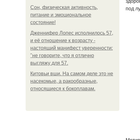
здоро
Сон, физическая активность,
под л
питание и эмоциональное
состояние!
Дженнифер Лопес исполнилось 57,
и её отношение к возрасту -
настоящий манифест уверенности:
"не говорите, что я отлично
выгляжу для 57.
Китовьи вши. На самом деле это не
насекомые, а ракообразные,
относящиеся к бокоплавам.
Мотив