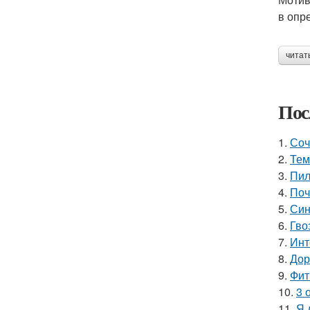
в опр
читат
Пос
1.
Соч
2.
Тем
3.
Пил
4.
Поч
5.
Син
6.
Гво
7.
Инт
8.
Дор
9.
Фит
10.
3 
11.
Я 