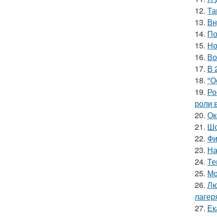
12.
Та
13.
Вн
14.
По
15.
Но
16.
Во
17.
В 
18.
"О
19.
Ро
роли 
20.
Ок
21.
Шо
22.
Фи
23.
На
24.
Те
25.
Мо
26.
Лю
лагер
27.
Ек