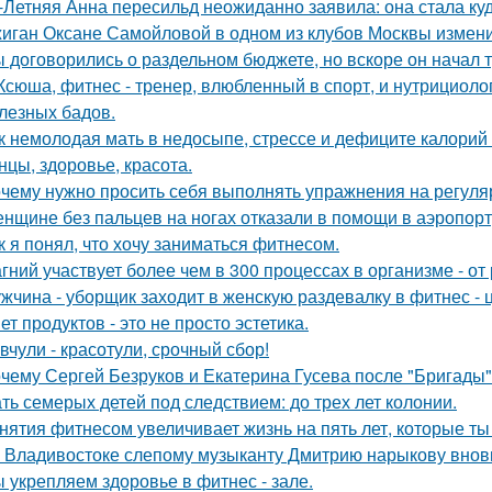
-Летняя Анна пересильд неожиданно заявила: она стала куд
иган Оксане Самойловой в одном из клубов Москвы измени
 договорились о раздельном бюджете, но вскоре он начал т
Ксюша, фитнес - тренер, влюбленный в спорт, и нутрициоло
лезных бадов.
к немолодая мать в недосыпе, стрессе и дефиците калорий 
нцы, здоровье, красота.
чему нужно просить себя выполнять упражнения на регуля
нщине без пальцев на ногах отказали в помощи в аэропорт
к я понял, что хочу заниматься фитнесом.
гний участвует более чем в 300 процессах в организме - от
жчина - уборщик заходит в женскую раздевалку в фитнес - 
ет продуктов - это не просто эстетика.
вчули - красотули, срочный сбор!
чему Сергей Безруков и Екатерина Гусева после "Бригады"
ть семерых детей под следствием: до трех лет колонии.
нятия фитнесом увеличивает жизнь на пять лет, которые т
 Владивостоке слепому музыканту Дмитрию нарыкову вновь
 укрепляем здоровье в фитнес - зале.