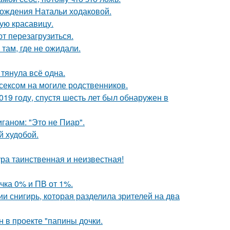
рождения Натальи ходаковой.
ую красавицу.
т перезагрузиться.
там, где не ожидали.
 тянула всё одна.
сексом на могиле родственников.
19 году, спустя шесть лет был обнаружен в
аном: "Это не Пиар".
й худобой.
ра таинственная и неизвестная!
чка 0% и ПВ от 1%.
 снигирь, которая разделила зрителей на два
н в проекте "папины дочки.