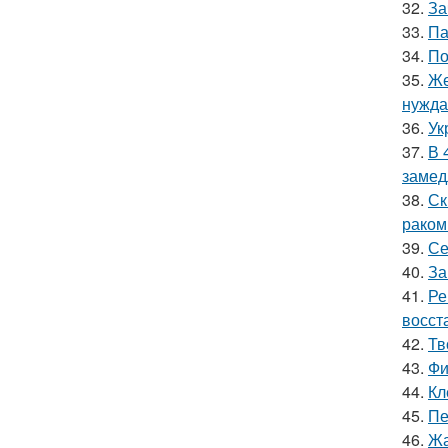
32.
За
33.
Па
34.
По
35.
Же
нужда
36.
Ук
37.
В 
замед
38.
Ск
раком
39.
Се
40.
За
41.
Ре
восст
42.
Тв
43.
Фи
44.
Кл
45.
Пе
46.
Жа