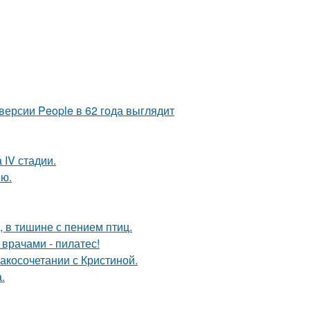
версии People в 62 года выглядит
 IV стадии.
ию.
, в тишине с пением птиц.
врачами - пилатес!
косочетании с Кристиной.
.