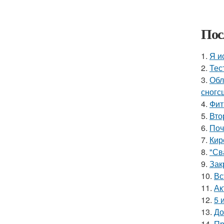
Пос
1.
Я и
2.
Тес
3.
Обл
сногс
4.
Фит
5.
Вто
6.
Поч
7.
Кир
8.
"Св
9.
Зак
10.
Вс
11.
Ак
12.
5 
13.
До
14.
Пр