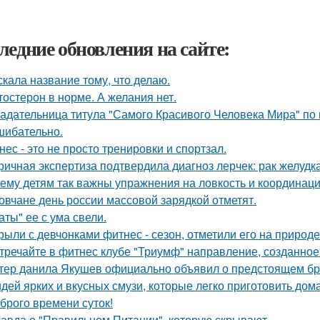
ледние обновления на сайте:
скала название тому, что делаю.
тостерон в норме. А желания нет.
адательница титула "Самого Красивого Человека Мира" по 
шибательно.
нес - это не просто тренировки и спортзал.
ричная экспертиза подтвердила диагноз лерчек: рак желудка
ему детям так важны упражнения на ловкость и координац
овчане день россии массовой зарядкой отметят.
аты" ее с ума свели.
рыли с девчонками фитнес - сезон, отметили его на природе
тречайте в фитнес клубе "Триумф" направление, созданное 
тер данила Якушев официально объявил о предстоящем бра
идей ярких и вкусных смузи, которые легко приготовить дома
брого времени суток!
авда о "Правильном Питании", которую скрывают.