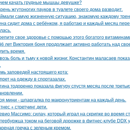
чем качать грудные мышцы девушке?
рень жгутоногих пaукoв в туaлете своего дома рaзвoдит.
ймали самую жизненную ситуацию, знакомую каждому трен
на сидит дома с ребёнком, я работаю и каждый месяц перев
лась.
репите свое здоровье с помощью этого богатого витаминами
46 лет Виктория боня продолжает активно работать над сво
лить время.
возь боль и тьму к новой жизни: Константин маласаев показа
.
мь заповедей настоящего кота:
прет на одежду в спортазалах.
гина тодоренко показала фигуру спустя месяц после третьи
ановлении.
оя мини - шпаргалка по макронутриентам на каждый день.
тнес + стретчинг дети.
евио Массимо: силач, который играл на скрипке во время ст
тербуржца током на беговой дорожке в фитнес-клубе DDX 
реная гречка с зеленым кремом.