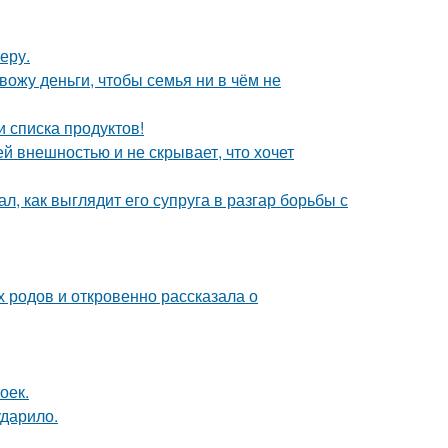
еру.
ожу деньги, чтобы семья ни в чём не
 списка продуктов!
ей внешностью и не скрывает, что хочет
л, как выглядит его супруга в разгар борьбы с
х родов и откровенно рассказала о
оек.
ударило.