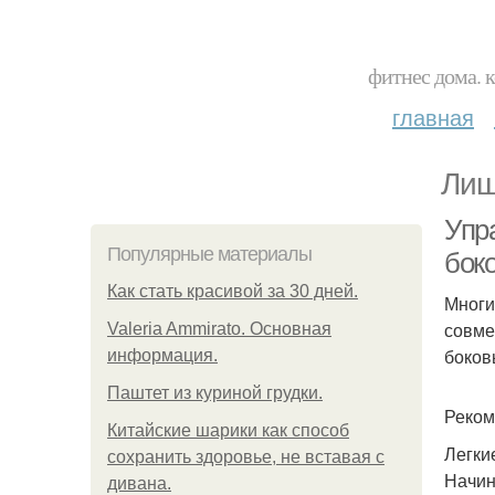
фитнес дома. 
главная
Лиш
Упр
Популярные материалы
бок
Как стать красивой за 30 дней.
Многи
совме
Valeria Ammirato. Основная
боков
информация.
Паштет из куриной грудки.
Реком
Китайские шарики как способ
Легки
сохранить здоровье, не вставая с
Начин
дивана.