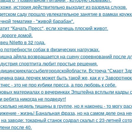
хоже, история действительно выходит из разряда слухов.
детском саду прошло увлекательное занятие в рамках круж
чной тематике - "живой барабан".
атит "Качать Пресс", если хочешь плоский живот.
 дороге домой.
вец Niletto в 32 года.
о потребности собак в физических нагрузках.
ишна айяла возвращается на сцену соревнований после д
дустрия спортпита любит простые решения.
дицинскиеклассыбелгородскойобласти. Встреча "Смарт Здра
ичина рака лерчек может быть такой же, как и у Заворотню
тнес - это не про кубики пресса, а про любовь к себе.
новых материалах о вечеринках Эпштейна всплыли кадры
и ребята никогда не подведут!
сколько недель тишины в группе, но я наконец - то могу рас
ижение - жизнь! Банальная фраза, но на самом деле она не
 на заводе: токарный станок содрал скальп с 23-летней сот
лени после 40.