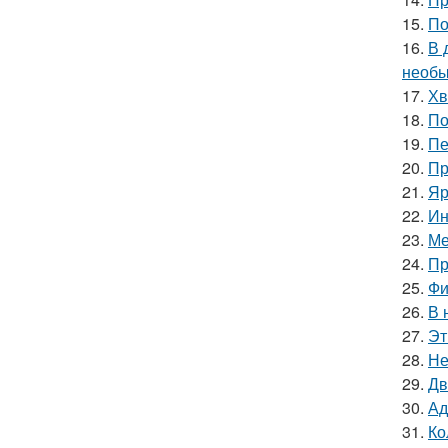
15.
По
16.
В 
необы
17.
Хв
18.
По
19.
Пе
20.
Пр
21.
Яр
22.
Ин
23.
Ме
24.
Пр
25.
Фи
26.
В 
27.
Эт
28.
Не
29.
Дв
30.
Ад
31.
Ко