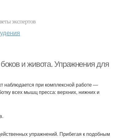
веты экспертов
худения
 боков и живота. Упражнения для
т наблюдается при комплексной работе —
отку всех мышц пресса: верхних, нижних и
в.
действенных упражнений. Прибегая к подобным