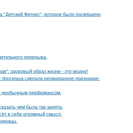
ка "Детский Фитнес", которое было посвящено
лительного перерыва.
в": здоровый образ жизни - это модно!
к: блогерша сделала неожиданное признание.
 с необычным перфомансом.
сказать чем была так занята.
сёт в себе огромный смысл.
рудницы.