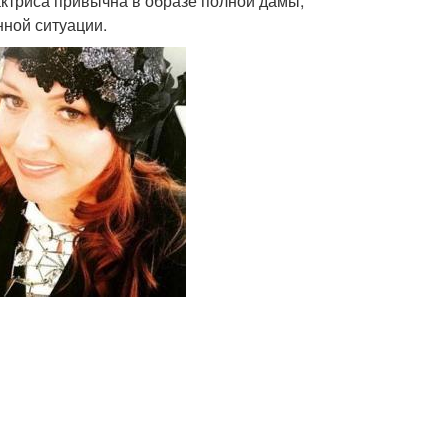
актриса привычна в образе полной дамы,
нной ситуации.