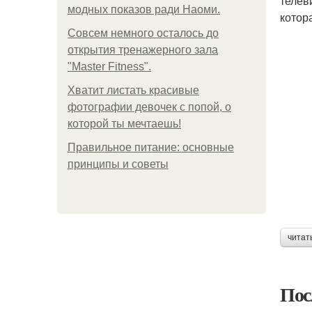
телев
модных показов ради Наоми.
котор
Совсем немного осталось до
открытия тренажерного зала
"Master Fitness".
Хватит листать красивые
фотографии девочек с попой, о
которой ты мечтаешь!
Правильное питание: основные
принципы и советы
читат
Пос