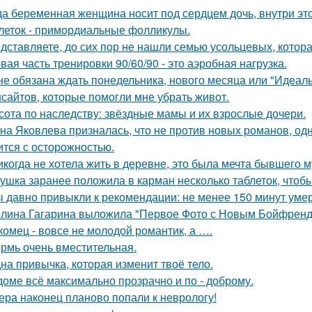
да беременная женщина носит под сердцем дочь, внутри эт
леток - примордиальные фолликулы.
дставляете, до сих пор не нашли семью усольцевых, котора
вая часть тренировки 90/60/90 - это аэробная нагрузка.
не обязана ждать понедельника, нового месяца или "Идеал
нсайтов, которые помогли мне убрать живот.
сота по наследству: звёздные мамы и их взрослые дочери.
на Яковлева призналась, что не против новых романов, о
ится с осторожностью.
икогда не хотела жить в деревне, это была мечта бывшего м
ушка заранее положила в карман несколько таблеток, чтобы
 давно привыкли к рекомендации: не менее 150 минут уме
лина Гагарина выложила "Первое Фото с Новым Бойфрендо
комец - вовсе не молодой романтик, а ….
рмь очень вместительная.
на привычка, которая изменит твоё тело.
доме всё максимально прозрачно и по - доброму.
ера наконец планово попали к неврологу!