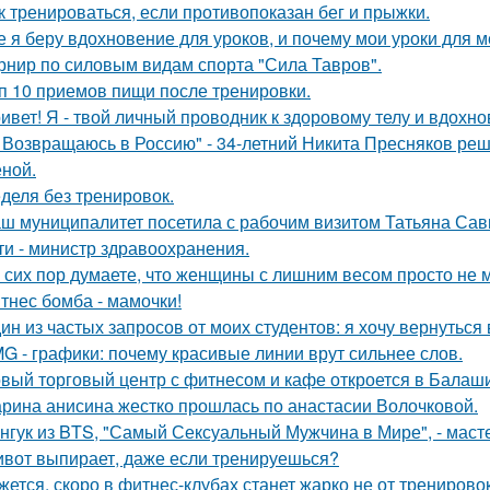
к тренироваться, если противопоказан бег и прыжки.
е я беру вдохновение для уроков, и почему мои уроки для ме
рнир по силовым видам спорта "Сила Тавров".
п 10 приемов пищи после тренировки.
ивет! Я - твой личный проводник к здоровому телу и вдох
 Возвращаюсь в Россию" - 34-летний Никита Пресняков ре
еной.
деля без тренировок.
ш муниципалитет посетила с рабочим визитом Татьяна Сав
ти - министр здравоохранения.
 сих пор думаете, что женщины с лишним весом просто не м
тнес бомба - мамочки!
ин из частых запросов от моих студентов: я хочу вернуться 
G - графики: почему красивые линии врут сильнее слов.
вый торговый центр с фитнесом и кафе откроется в Балаши
рина анисина жестко прошлась по анастасии Волочковой.
нгук из BTS, "Самый Сексуальный Мужчина в Мире", - масте
вот выпирает, даже если тренируешься?
жется, скоро в фитнес-клубах станет жарко не от тренирово