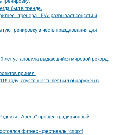
ь тренировку.
гда был в тренде.
нес - тренера - F/AI разрывает соцсети и
ытую тренировку в честь празднования дня
90 лет установила выдающийся мировой рекорд.
роектов принял.
19 году, спустя шесть лет был обнаружен в
"Родники - Арена" прошел традиционный
остоялся фитнес - фестиваль "спорт!