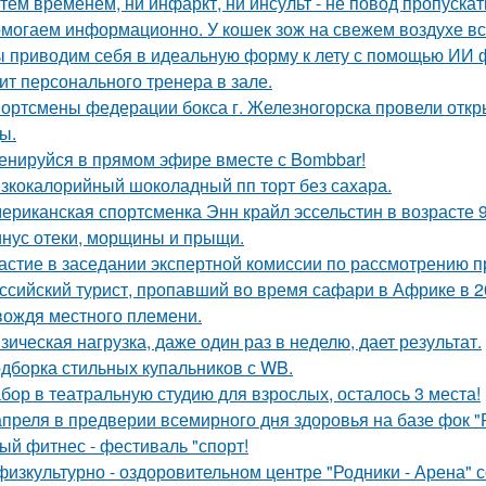
тем временем, ни инфаркт, ни инсульт - не повод пропускат
могаем информационно. У кошек зож на свежем воздухе все
 приводим себя в идеальную форму к лету с помощью ИИ фит
ит персонального тренера в зале.
ортсмены федерации бокса г. Железногорска провели откр
ы.
енируйся в прямом эфире вместе с Bombbar!
зкокалорийный шоколадный пп торт без сахара.
ериканская спортсменка Энн крайл эссельстин в возрасте 
нус отеки, морщины и прыщи.
астие в заседании экспертной комиссии по рассмотрению п
ссийский турист, пропавший во время сафари в Африке в 20
вождя местного племени.
зическая нагрузка, даже один раз в неделю, дает результат.
дборка стильных купальников с WB.
бор в театральную студию для взрослых, осталось 3 места!
апреля в предверии всемирного дня здоровья на базе фок 
ый фитнес - фестиваль "спорт!
физкультурно - оздоровительном центре "Родники - Арена" с