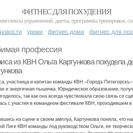
ФИТНЕС ДЛЯ ПОХУДЕНИЯ
комплексы упражнений, диеты, программы тренировок, со
новости
уроки
фитнес дома
фитнес для по
имая профессия
иса из КВН Ольга Картункова похудела до
тункова
са, участница и капитан команды КВН «Городъ Пятигорскъ»,
ая и энергичная пышечка. Юридическое образование, получ
игодилось, так как она всегда чувствовала свою связь со сц
ась с участия в командном фестивале КВН, проходившем в 
вшись на сцене в своем амплуа, Картункова поняла, что н
й Лиге КВН команды под руководством Ольги, ее творческ