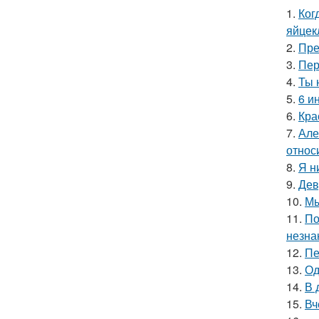
1.
Ког
яйцек
2.
Пре
3.
Пер
4.
Ты 
5.
6 и
6.
Кра
7.
Але
относ
8.
Я н
9.
Дев
10.
Мы
11.
По
незна
12.
Пе
13.
Од
14.
В 
15.
Вч