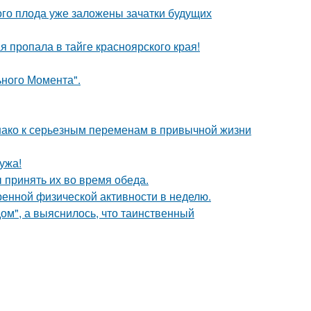
ого плода уже заложены зачатки будущих
я пропала в тайге красноярского края!
ьного Момента".
днако к серьезным переменам в привычной жизни
ужа!
 принять их во время обеда.
ренной физической активности в неделю.
м", а выяснилось, что таинственный