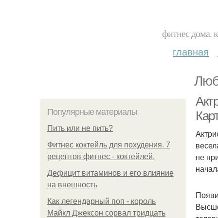
фитнес дома. 
главная
Люб
Актр
Популярные материалы
Кар
Пить или не пить?
Актри
весел
Фитнес коктейль для похудения. 7
не пр
рецептов фитнес - коктейлей.
начал
Дефицит витаминов и его влияние
на внешность
Появи
Как легендарный поп - король
Высше
Майкл Джексон сорвал тридцать