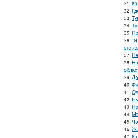
31.
Ка
32.
Гд
33.
Ту
34.
То
35.
Пр
36.
"Я
его ж
37.
Не
38.
На
облас
39.
До
40.
Фи
41.
Од
42.
EM
43.
Но
44.
Ма
45.
Чо
46.
Жи
47.
Ка