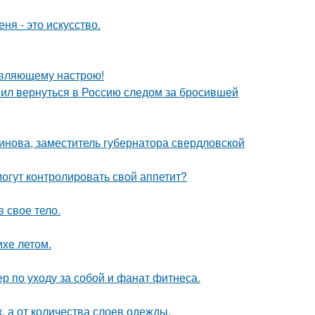
ня - это искусство.
новляющему настрою!
шил вернуться в Россию следом за бросившей
инова, заместитель губернатора свердловской
огут контролировать свой аппетит?
в свое тело.
хе летом.
р по уходу за собой и фанат фитнеса.
к, а от количества слоев одежды.