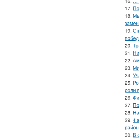
16.
… 
17.
По
18.
Мы
замен
19.
Сп
побед
20.
Тр
21.
Ни
22.
Ам
23.
Ми
24.
Уч
25.
Ро
роли 
26.
Фи
27.
По
28.
На
29.
4 
район
30.
В 