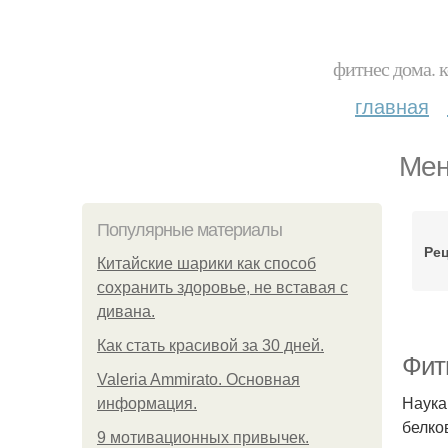
фитнес дома. 
главная
Мен
Популярные материалы
Рец
Китайские шарики как способ
сохранить здоровье, не вставая с
дивана.
Как стать красивой за 30 дней.
Фитн
Valeria Ammirato. Основная
Наука
информация.
белко
9 мотивационных привычек.