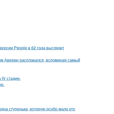
версии People в 62 года выглядит
им Аверин расплакался, вспоминая самый
 IV стадии.
ию.
одна ступенька, которую особо мало кто