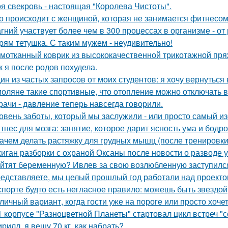
я свекровь - настоящая "Королева Чистоты".
о происходит с женщиной, которая не занимается фитнесо
гний участвует более чем в 300 процессах в организме - от
рям тетушка. С таким мужем - неудивительно!
мотканный коврик из высококачественной трикотажной пря
к я после родов похудела.
ин из частых запросов от моих студентов: я хочу вернуться 
оляне такие спортивные, что отопление можно отключать в
рачи - давление теперь навсегда говорили.
овень заботы, который мы заслужили - или просто самый и
тнес для мозга: занятие, которое дарит ясность ума и бодро
Зачем делать растяжку для грудных мышц (после тренировк
иган разборки с охраной Оксаны после новости о разводе у
йтят беременную? Ивлев за свою возлюбленную заступилс
едставляете, мы целый прошлый год работали над проекто
спорте будто есть негласное правило: можешь быть звездой
личный вариант, когда гости уже на пороге или просто хочет
1 корпусе "Разноцветной Планеты" стартовал цикл встреч "с
ирилл, я вешу 70 кг, как набрать?