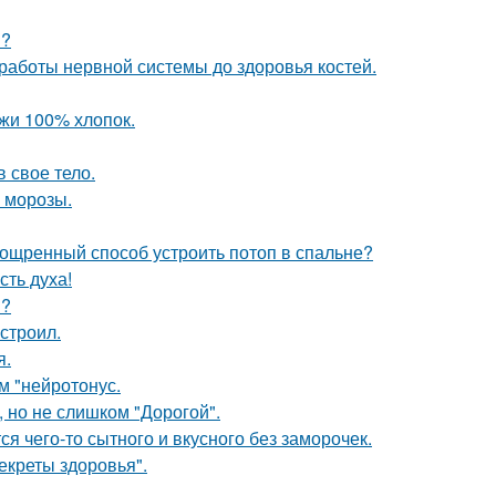
м?
 работы нервной системы до здоровья костей.
жи 100% хлопок.
в свое тело.
 морозы.
зощренный способ устроить потоп в спальне?
сть духа!
и?
строил.
я.
м "нейротонус.
, но не слишком "Дорогой".
ся чего-то сытного и вкусного без заморочек.
екреты здоровья".