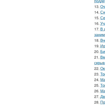
подде
13.
Оч
14.
Сн
15.
Се
16.
Уч
17.
В 
заним
18.
Вч
19.
Ир
20.
Би
21.
Вм
скрыв
22.
Ок
23.
Тр
24.
Ма
25.
То
26.
Ма
27.
Дв
28.
Пр