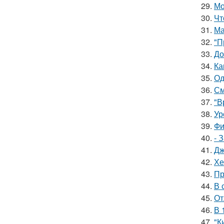
29.
Мо
30.
Чт
31.
Ма
32.
"П
33.
До
34.
Ка
35.
Од
36.
См
37.
"В
38.
Ур
39.
Фи
40.
- 
41.
Дж
42.
Хе
43.
Пр
44.
В 
45.
От
46.
В 
47.
"К