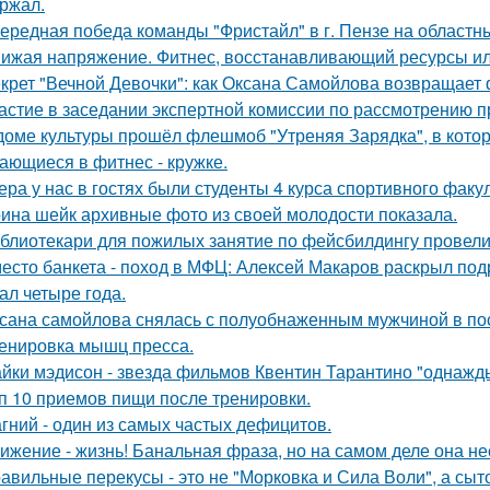
ржал.
ередная победа команды "Фристайл" в г. Пензе на областн
ижая напряжение. Фитнес, восстанавливающий ресурсы или
крет "Вечной Девочки": как Оксана Самойлова возвращает 
астие в заседании экспертной комиссии по рассмотрению п
доме культуры прошёл флешмоб "Утреняя Зарядка", в кото
ающиеся в фитнес - кружке.
ера у нас в гостях были студенты 4 курса спортивного факул
ина шейк архивные фото из своей молодости показала.
блиотекари для пожилых занятие по фейсбилдингу провели
есто банкета - поход в МФЦ: Алексей Макаров раскрыл под
ал четыре года.
сана самойлова снялась с полуобнаженным мужчиной в по
енировка мышц пресса.
йки мэдисон - звезда фильмов Квентин Тарантино "однажд
п 10 приемов пищи после тренировки.
гний - один из самых частых дефицитов.
ижение - жизнь! Банальная фраза, но на самом деле она не
авильные перекусы - это не "Морковка и Сила Воли", а сыто