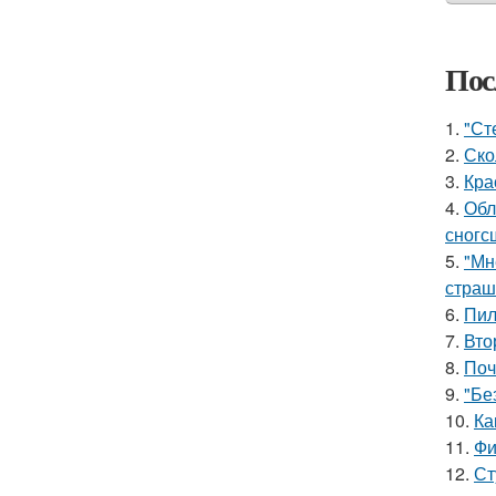
Пос
1.
"Ст
2.
Ско
3.
Кра
4.
Обл
сногс
5.
"Мн
страш
6.
Пил
7.
Вто
8.
Поч
9.
"Бе
10.
Ка
11.
Фи
12.
Ст