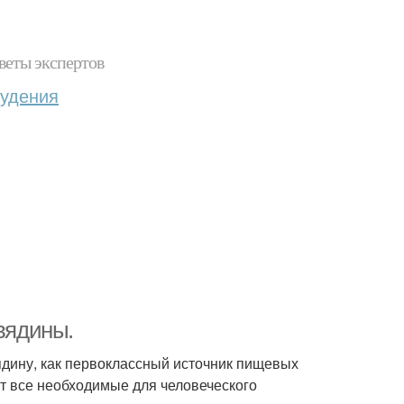
веты экспертов
худения
овядины.
ядину, как первоклассный источник пищевых
ит все необходимые для человеческого