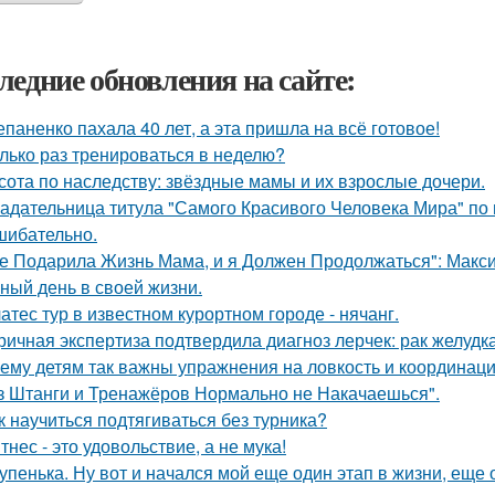
ледние обновления на сайте:
епаненко пахала 40 лет, а эта пришла на всё готовое!
лько раз тренироваться в неделю?
сота по наследству: звёздные мамы и их взрослые дочери.
адательница титула "Самого Красивого Человека Мира" по 
шибательно.
е Подарила Жизнь Мама, и я Должен Продолжаться": Макс
ный день в своей жизни.
атес тур в известном курортном городе - нячанг.
ричная экспертиза подтвердила диагноз лерчек: рак желудка
ему детям так важны упражнения на ловкость и координац
з Штанги и Тренажёров Нормально не Накачаешься".
к научиться подтягиваться без турника?
тнес - это удовольствие, а не мука!
упенька. Ну вот и начался мой еще один этап в жизни, еще 