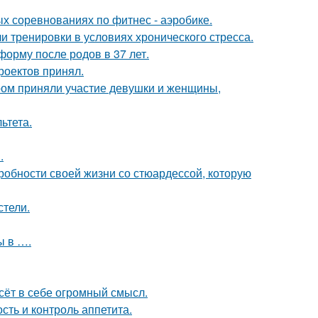
ых соревнованиях по фитнес - аэробике.
 тренировки в условиях хронического стресса.
форму после родов в 37 лет.
роектов принял.
ром приняли участие девушки и женщины,
ьтета.
.
робности своей жизни со стюардессой, которую
стели.
ы в ….
сёт в себе огромный смысл.
сть и контроль аппетита.