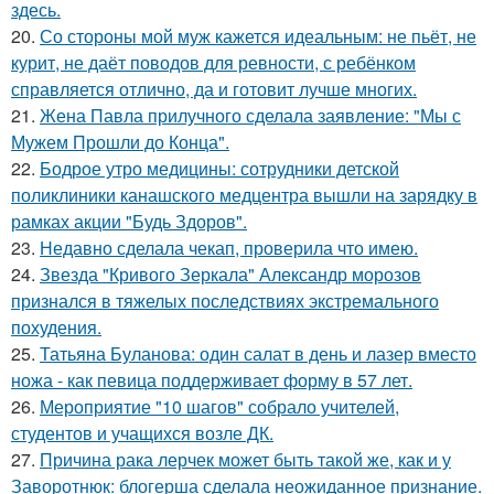
здесь.
20.
Со стороны мой муж кажется идеальным: не пьёт, не
курит, не даёт поводов для ревности, с ребёнком
справляется отлично, да и готовит лучше многих.
21.
Жена Павла прилучного сделала заявление: "Мы с
Мужем Прошли до Конца".
22.
Бодрое утро медицины: сотрудники детской
поликлиники канашского медцентра вышли на зарядку в
рамках акции "Будь Здоров".
23.
Недавно сделала чекап, проверила что имею.
24.
Звезда "Кривого Зеркала" Александр морозов
признался в тяжелых последствиях экстремального
похудения.
25.
Татьяна Буланова: один салат в день и лазер вместо
ножа - как певица поддерживает форму в 57 лет.
26.
Мероприятие "10 шагов" собрало учителей,
студентов и учащихся возле ДК.
27.
Причина рака лерчек может быть такой же, как и у
Заворотнюк: блогерша сделала неожиданное признание.