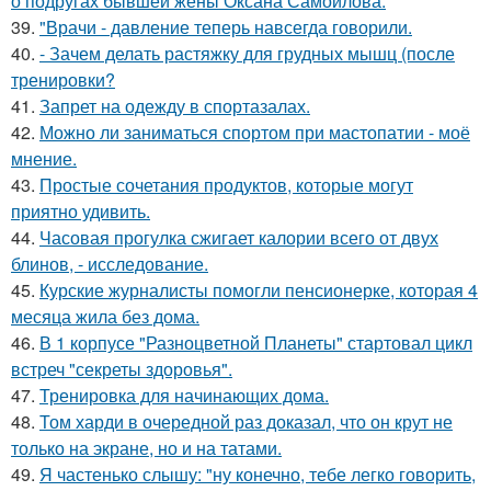
о подругах бывшей жены Оксана Самойлова.
39.
"Врачи - давление теперь навсегда говорили.
40.
- Зачем делать растяжку для грудных мышц (после
тренировки?
41.
Запрет на одежду в спортазалах.
42.
Можно ли заниматься спортом при мастопатии - моё
мнение.
43.
Простые сочетания продуктов, которые могут
приятно удивить.
44.
Часовая прогулка сжигает калории всего от двух
блинов, - исследование.
45.
Курские журналисты помогли пенсионерке, которая 4
месяца жила без дома.
46.
В 1 корпусе "Разноцветной Планеты" стартовал цикл
встреч "секреты здоровья".
47.
Тренировка для начинающих дома.
48.
Том харди в очередной раз доказал, что он крут не
только на экране, но и на татами.
49.
Я частенько слышу: "ну конечно, тебе легко говорить,