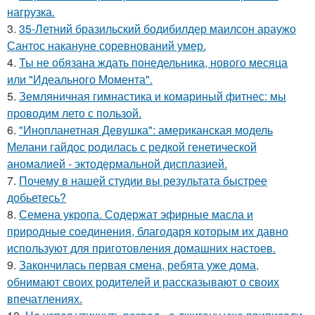
нагрузка.
3.
35-Летний бразильский бодибилдер маилсон араужо
Сантос накануне соревнований умер.
4.
Ты не обязана ждать понедельника, нового месяца
или "Идеального Момента".
5.
Земляничная гимнастика и комариный фитнес: мы
проводим лето с пользой.
6.
"Инопланетная Девушка": американская модель
Мелани гайдос родилась с редкой генетической
аномалией - эктодермальной дисплазией.
7.
Почему в нашей студии вы результата быстрее
добьетесь?
8.
Семена укропа. Содержат эфирные масла и
природные соединения, благодаря которым их давно
используют для приготовления домашних настоев.
9.
Закончилась первая смена, ребята уже дома,
обнимают своих родителей и рассказывают о своих
впечатлениях.