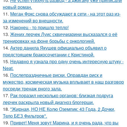
10.
Не успел утихнуть развод - а джигану уже приписали
новый роман.
11.
Меган Фокс снова обсуждают в сети - на этот раз из-
за изменений во внешности.
12.
Наконец - то пришло тепло!
13.
Жених лерчек Луис сквиччиарини высказался о её
тренировках на фоне борьбы с онкологией.
14.
Актер данила Якушев официально объявил о
предстоящем бракосочетании с Кристиной.
15.
Недавно я узнала про одну очень интересную штуку -
Neat.
16.
Послепраздничные риски. Оправдан риск и
мужество, космическая музыка вплывает в наш разговор
посреди тренаж рного зала.
17.
Рак поразил несколько органов: близкая подруга
лерчек раскрыла новый диагноз блогерши.
18.
"Жирная, НО НЕ Колю Оземпик: 43 Года, 2 Дочки,
Тело БЕЗ Фильтров".
19.
Привет! Меня зовут Марина, и я очень рада, что вы