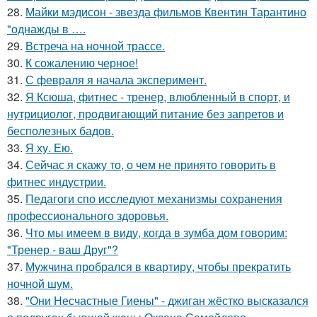
28.
Майки мэдисон - звезда фильмов Квентин Тарантино
"однажды в ….
29.
Встреча на ночной трассе.
30.
К сожалению черное!
31.
С февраля я начала эксперимент.
32.
Я Ксюша, фитнес - тренер, влюбленный в спорт, и
нутрициолог, продвигающий питание без запретов и
бесполезных бадов.
33.
Я ху. Ею.
34.
Сейчас я скажу то, о чем не принято говорить в
фитнес индустрии.
35.
Педагоги спо исследуют механизмы сохранения
профессионального здоровья.
36.
Что мы имеем в виду, когда в зумба дом говорим:
"Тренер - ваш Друг"?
37.
Мужчина пробрался в квартиру, чтобы прекратить
ночной шум.
38.
"Они Несчастные Гиены" - джиган жёстко высказался