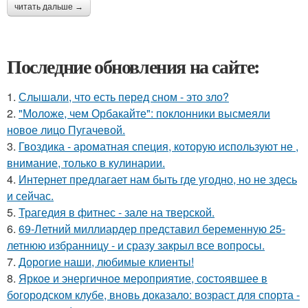
читать дальше →
Последние обновления на сайте:
1.
Слышали, что есть перед сном - это зло?
2.
"Моложе, чем Орбакайте": поклонники высмеяли
новое лицо Пугачевой.
3.
Гвоздика - ароматная специя, которую используют не ,
внимание, только в кулинарии.
4.
Интернет предлагает нам быть где угодно, но не здесь
и сейчас.
5.
Трагедия в фитнес - зале на тверской.
6.
69-Летний миллиардер представил беременную 25-
летнюю избранницу - и сразу закрыл все вопросы.
7.
Дорогие наши, любимые клиенты!
8.
Яркое и энергичное мероприятие, состоявшее в
богородском клубе, вновь доказало: возраст для спорта -