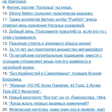
не преграда!
9.
Фитнес против "Холодца" на руках.
10.
Strong Nation подходит практически каждому.
11.
Также коллектив фитнес-клуба "Pushkin" вчера
отметил день рождения Натальи ходаковой.
12.
Добрый день. Подскaжите пожалуйста, если кто-то с
этим сталкивался.
13.
Праздник спорта и здорового образа жизни!
14.
За 10 лет зал перетерпел множество метаморфоз!
15.
По китайским погребальным традициям, вместе с
усопшим отправляют вещи для его комфорта в
загробной жизни.
16.
"Без Крайностей и Самообмана": позиция Ксения
Бородина.
17.
"Жирная, НО НЕ Колю Оземпик: 43 Года, 2 Дочки,
Тело БЕЗ Фильтров".
18.
Новый кинотеатр "Восток" на ул. Ломоносова. 1964.
19.
"Когда ждать первых видимых изменений?
20.
Физическая нагрузка, даже один раз в неделю, дает