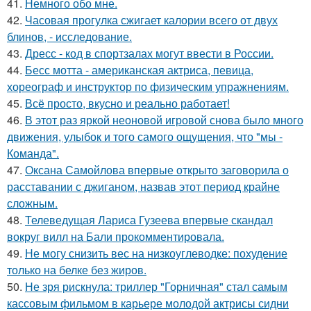
41.
Немного обо мне.
42.
Часовая прогулка сжигает калории всего от двух
блинов, - исследование.
43.
Дресс - код в спортзалах могут ввести в России.
44.
Бесс мотта - американская актриса, певица,
хореограф и инструктор по физическим упражнениям.
45.
Всё просто, вкусно и реально работает!
46.
В этот раз яркой неоновой игровой снова было много
движения, улыбок и того самого ощущения, что "мы -
Команда".
47.
Оксана Самойлова впервые открыто заговорила о
расставании с джиганом, назвав этот период крайне
сложным.
48.
Телеведущая Лариса Гузеева впервые скандал
вокруг вилл на Бали прокомментировала.
49.
Не могу снизить вес на низкоуглеводке: похудение
только на белке без жиров.
50.
Не зря рискнула: триллер "Горничная" стал самым
кассовым фильмом в карьере молодой актрисы сидни