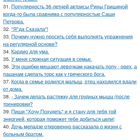
31.
Популярность 36-летней актрисы Рины Гришиной
когда-то была сравнима с популярностью Саши
Петрова.
32.
"Я"да Сказала"!
33.
Почему нужно просить себя выполнять упражнения
на регулярной основе?
34.
Кардио для ума.
35.
У меня сложная ситуация в семье.
36.
Эти ошибки мешают девочкам накачать попу - орех, а
пацанам сделать торс как у греческого бога.
37.
Когда в семье родился малыш, отец находился вдали
от дома.
38.
- Зачем делать растяжку для грудных мышц (после
тренировки?
39.
Пиши "Хочу Похудеть" и я стану для тебя той
энергией, которая поможет тебе добиться цели!
40.
Дочь меладзе откровенно рассказала о жизни с
больным братом.