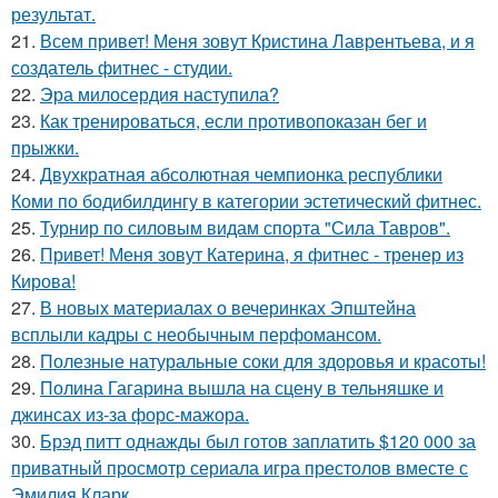
результат.
21.
Всем привет! Меня зовут Кристина Лаврентьева, и я
создатель фитнес - студии.
22.
Эра милосердия наступила?
23.
Как тренироваться, если противопоказан бег и
прыжки.
24.
Двухкратная абсолютная чемпионка республики
Коми по бодибилдингу в категории эстетический фитнес.
25.
Турнир по силовым видам спорта "Сила Тавров".
26.
Привет! Меня зовут Катерина, я фитнес - тренер из
Кирова!
27.
В новых материалах о вечеринках Эпштейна
всплыли кадры с необычным перфомансом.
28.
Полезные натуральные соки для здоровья и красоты!
29.
Полина Гагарина вышла на сцену в тельняшке и
джинсах из-за форс-мажора.
30.
Брэд питт однажды был готов заплатить $120 000 за
приватный просмотр сериала игра престолов вместе с
Эмилия Кларк.