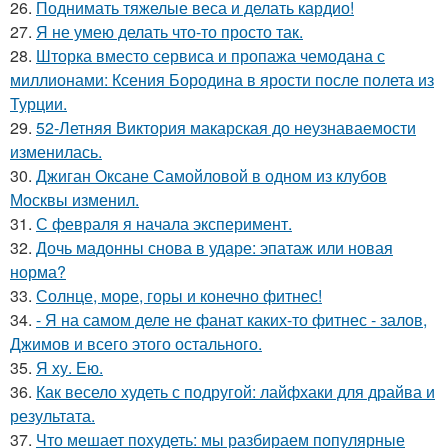
26.
Поднимать тяжелые веса и делать кардио!
27.
Я не умею делать что-то просто так.
28.
Шторка вместо сервиса и пропажа чемодана с
миллионами: Ксения Бородина в ярости после полета из
Турции.
29.
52-Летняя Виктория макарская до неузнаваемости
изменилась.
30.
Джиган Оксане Самойловой в одном из клубов
Москвы изменил.
31.
С февраля я начала эксперимент.
32.
Дочь мадонны снова в ударе: эпатаж или новая
норма?
33.
Солнце, море, горы и конечно фитнес!
34.
- Я на самом деле не фанат каких-то фитнес - залов,
Джимов и всего этого остального.
35.
Я ху. Ею.
36.
Как весело худеть с подругой: лайфхаки для драйва и
результата.
37.
Что мешает похудеть: мы разбираем популярные