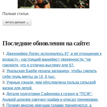
Полная статья.
читать дальше →
Последние обновления на сайте:
1.
Дженнифер Лопес исполнилось 57, и её отношение к
возрасту - настоящий манифест уверенности: "не
говорите, что я отлично выгляжу для 57.
2.
Уральская Барби уехала заграницу, чтобы сделать
себе грудь мечты за 12, 5 тыс.
3.
Ученые узнали, чем обусловлена польза сельской
жизни для детей.
4.
Детали подготовки Сафонова к сезону в "ПСЖ":
Андрей шпилев озвучил график и описал тренировки.
5.
Почему многие девушки годами тренируются, а