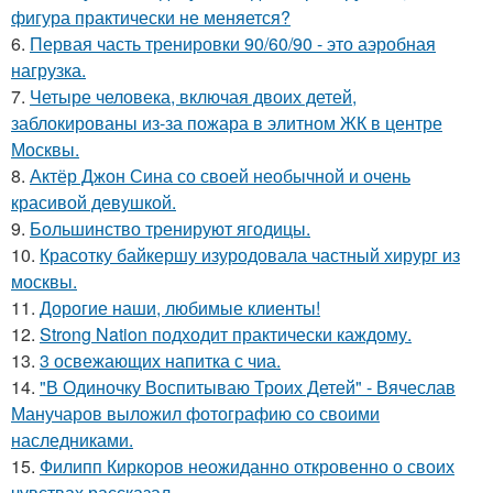
фигура практически не меняется?
6.
Первая часть тренировки 90/60/90 - это аэробная
нагрузка.
7.
Четыре человека, включая двоих детей,
заблокированы из-за пожара в элитном ЖК в центре
Москвы.
8.
Актёр Джон Сина со своей необычной и очень
красивой девушкой.
9.
Большинство тренируют ягодицы.
10.
Красотку байкершу изуродовала частный хирург из
москвы.
11.
Дорогие наши, любимые клиенты!
12.
Strong Nation подходит практически каждому.
13.
3 освежающих напитка с чиа.
14.
"В Одиночку Воспитываю Троих Детей" - Вячеслав
Манучаров выложил фотографию со своими
наследниками.
15.
Филипп Киркоров неожиданно откровенно о своих
чувствах рассказал.