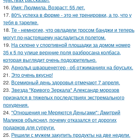
16.
Имя: Людмила. Возраст: 55 лет.
17.
80% успеха в форме - это не тренировки, а то, что у
тебя в тарелке.
18.
Те - немногие, что овладели тросом банджи и теперь
могут по-настоящему насладиться полетом.
19.
На склоне у спортивной площадки за домом номер
35 к 5 по улице верхние поля разбросана колбаса,
которая выглядит очень подозрительно.
20.
Арнольд шварценеггер - об отжиманиях на брусьях.
21.
Это очень вкусно!
22.
Всемирный день здоровья отмечают 7 апреля.
23.
Звезда "Кривого Зеркала" Александр морозов
признался в тяжелых последствиях экстремального
похудения.
24.
"Отношения не Меряются Деньгами": Дмитрий
Маликов объяснил, почему отказался от дорогих
подарков для супруги.
25.
Решили с мужем закупить продукты на две недели.