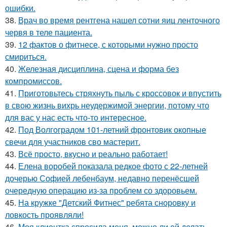
ошибки.
38.
Врач во время рентгена нашел сотни яиц ленточного
червя в теле пациента.
39.
12 фактов о фитнесе, с которыми нужно просто
смириться.
40.
Железная дисциплина, сцена и форма без
компромиссов.
41.
Приготовьтесь стряхнуть пыль с кроссовок и впустить
в свою жизнь вихрь неудержимой энергии, потому что
для вас у нас есть что-то интересное.
42.
Под Волгоградом 101-летний фронтовик окопные
свечи для участников сво мастерит.
43.
Всё просто, вкусно и реально работает!
44.
Елена воробей показала редкое фото с 22-летней
дочерью Софией лебенбаум, недавно перенёсшей
очередную операцию из-за проблем со здоровьем.
45.
На кружке "Детский Фитнес" ребята сноровку и
ловкость проявляли!
46.
Моя клиентка спросила меня, можно ли ей делать