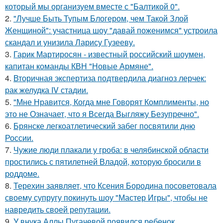
который мы организуем вместе с "Балтикой 0".
2.
"Лучше Быть Тупым Блогером, чем Такой Злой
Женщиной": участница шоу "давай поженимся" устроила
скандал и унизила Ларису Гузееву.
3.
Гарик Мартиросян - известный российский шоумен,
капитан команды КВН "Новые Армяне".
4.
Вторичная экспертиза подтвердила диагноз лерчек:
рак желудка IV стадии.
5.
"Мне Нравится, Когда мне Говорят Комплименты, но
это не Означает, что я Всегда Выгляжу Безупречно".
6.
Брянске легкоатлетический забег посвятили дню
России.
7.
Чужие люди плакали у гроба: в челябинской области
простились с пятилетней Владой, которую бросили в
роддоме.
8.
Терехин заявляет, что Ксения Бородина посоветовала
своему супругу покинуть шоу "Мастер Игры", чтобы не
навредить своей репутации.
9.
У внука Аллы Пугачевой появился ребенок.