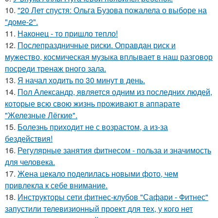
10.
"20 Лет спустя: Ольга Бузова пожалела о выборе на
"доме-2".
11.
Наконец - то пришло тепло!
12.
Послепраздничные риски. Оправдан риск и
мужество, космическая музыка вплывает в наш разговор
посреди тренаж рного зала.
13.
Я начал ходить по 30 минут в день.
14.
Пол Александр, является одним из последних людей,
которые всю свою жизнь проживают в аппарате
"Железные Лёгкие".
15.
Болезнь приходит не с возрастом, а из-за
бездействия!
16.
Регулярные занятия фитнесом - польза и значимость
для человека.
17.
Жена цекало поделилась новыми фото, чем
привлекла к себе внимание.
18.
Инструкторы сети фитнес-клубов "Сафари - Фитнес"
запустили телевизионный проект для тех, у кого нет