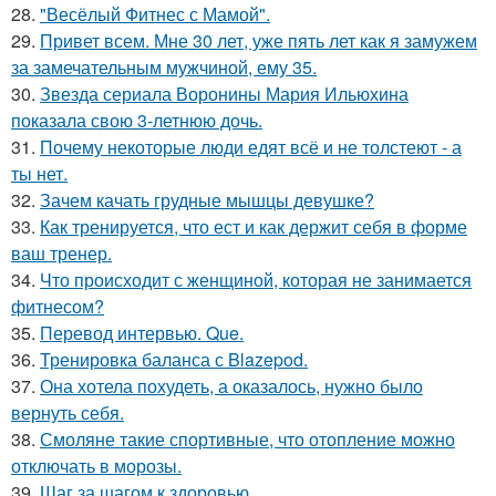
28.
"Весёлый Фитнес с Мамой".
29.
Привет всем. Мне 30 лет, уже пять лет как я замужем
за замечательным мужчиной, ему 35.
30.
Звезда сериала Воронины Мария Ильюхина
показала свою 3-летнюю дочь.
31.
Почему некоторые люди едят всё и не толстеют - а
ты нет.
32.
Зачем качать грудные мышцы девушке?
33.
Как тренируется, что ест и как держит себя в форме
ваш тренер.
34.
Что происходит с женщиной, которая не занимается
фитнесом?
35.
Перевод интервью. Que.
36.
Тренировка баланса с Blazepod.
37.
Она хотела похудеть, а оказалось, нужно было
вернуть себя.
38.
Смоляне такие спортивные, что отопление можно
отключать в морозы.
39.
Шаг за шагом к здоровью.