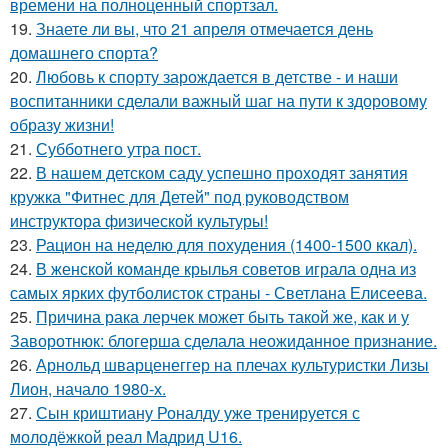
времени на полноценный спортзал.
19.
Знаете ли вы, что 21 апреля отмечается день
домашнего спорта?
20.
Любовь к спорту зарождается в детстве - и наши
воспитанники сделали важный шаг на пути к здоровому
образу жизни!
21.
Субботнего утра пост.
22.
В нашем детском саду успешно проходят занятия
кружка "Фитнес для Детей" под руководством
инструктора физической культуры!
23.
Рацион на неделю для похудения (1400-1500 ккал).
24.
В женской команде крылья советов играла одна из
самых ярких футболисток страны - Светлана Елисеева.
25.
Причина рака лерчек может быть такой же, как и у
Заворотнюк: блогерша сделала неожиданное признание.
26.
Арнольд шварценеггер на плечах культуристки Лизы
Лион, начало 1980-х.
27.
Сын криштиану Роналду уже тренируется с
молодёжкой реал Мадрид U16.