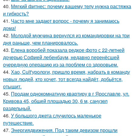
40.
Мягкий фитнес: почему вашему телу нужна растяжка
и гибкость?
41.
Часто мне задают вопрос - почему я занимаюсь
дома!
42.
Молодой мужчина вернулся из командировки на три
дня раньше, чем планировалось.
43.
Елена воробей показала редкое фото с 22-летней
дочерью Софией лебенбаум, недавно перенёсшей
очередную операцию из-за проблем со здоровьем.
44.
Хао, Cult'урологи, пришло время, набрать в команду
новых людей, кто хочет, тот всегда найдёт, добьётся,
отыщит.
45.
Продам однокомнатную квартиру в г Ярославле, ул.
Кривова 45, общей площадью 30, 6 м, санузел
раздельный.
46.
У большого джета случилось маленькое
путешествие.
47.
Энергиядвижения. Под таким девизом прошли