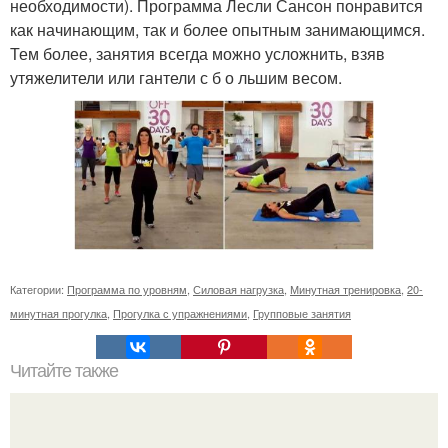
необходимости). Программа Лесли Сансон понравится
как начинающим, так и более опытным занимающимся.
Тем более, занятия всегда можно усложнить, взяв
утяжелители или гантели с б о льшим весом.
Категории:
Программа по уровням
,
Силовая нагрузка
,
Минутная тренировка
,
20-
минутная прогулка
,
Прогулка с упражнениями
,
Групповые занятия
Читайте также