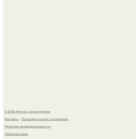
Хочешь в ЗАЛ? Всем привет!
Одноклассники решили жестоко разыграть парня - и всё
пошло не по плану.
© 2026 Фитнес для похудения
Контакты
Пользовательское соглашение
Политика конфидециальности
Обратная связь