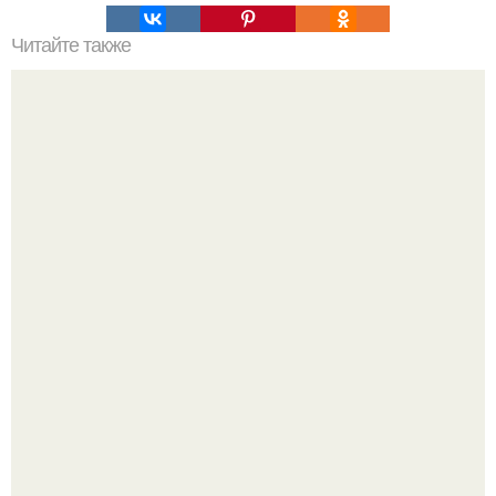
Читайте также
Как похудела ольга бузова. Секреты диеты Ольги
Бузовой —, как питается популярная певица, модель,
ведущая ток-шоу?