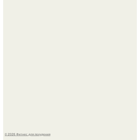
Тут даже мы не знаем, как комментировать.
Не зря её попу считают лучшей в мире.
© 2026 Фитнес для похудения