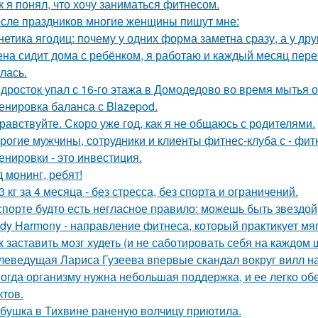
к я понял, что хочу заниматься фитнесом.
сле праздников многие женщины пишут мне:
нетика ягодиц: почему у одних форма заметна сразу, а у друг
на сидит дома с ребёнком, я работаю и каждый месяц перев
лась.
дросток упал с 16-го этажа в Домодедово во время мытья о
енировка баланса с Blazepod.
равствуйте. Скоро уже год, как я не общаюсь с родителями.
рогие мужчины, сотрудники и клиенты фитнес-клуба с - фит
енировки - это инвестиция.
д монинг, ребят!
13 кг за 4 месяца - без стресса, без спорта и ограничений.
спорте будто есть негласное правило: можешь быть звездой
dy Harmony - направление фитнеса, который практикует мяг
к заставить мозг худеть (и не саботировать себя на каждом 
леведущая Лариса Гузеева впервые скандал вокруг вилл н
огда организму нужна небольшая поддержка, и ее легко о
ктов.
бушка в Тихвине раненую волчицу приютила.