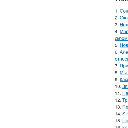
1.
Сон
2.
Ско
3.
Нед
4.
Мар
скром
5.
Нов
6.
Але
относ
7.
При
8.
Мы 
9.
Как
10.
Зв
11.
На
12.
Тр
13.
Пр
14.
St
15.
По
16.
Ко