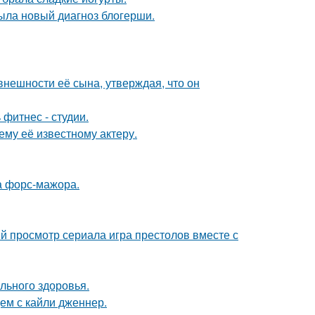
рыла новый диагноз блогерши.
нешности её сына, утверждая, что он
 фитнес - студии.
му её известному актеру.
а форс-мажора.
ый просмотр сериала игра престолов вместе с
льного здоровья.
ем с кайли дженнер.