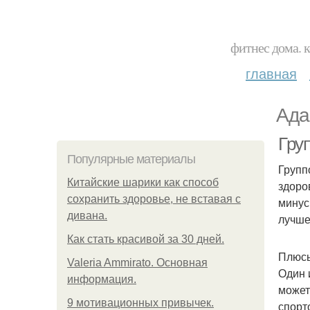
фитнес дома. 
главная
Ада
Гру
Популярные материалы
Групп
Китайские шарики как способ
здоро
сохранить здоровье, не вставая с
минус
дивана.
лучше
Как стать красивой за 30 дней.
Плюсы
Valeria Ammirato. Основная
Один 
информация.
может
9 мотивационных привычек.
спорт