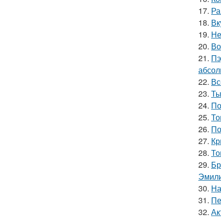
17.
Ра
18.
Вк
19.
Не
20.
Во
21.
Пэ
абсол
22.
Вс
23.
Ты
24.
По
25.
То
26.
По
27.
Кр
28.
То
29.
Бр
Эмили
30.
На
31.
Пе
32.
Ак