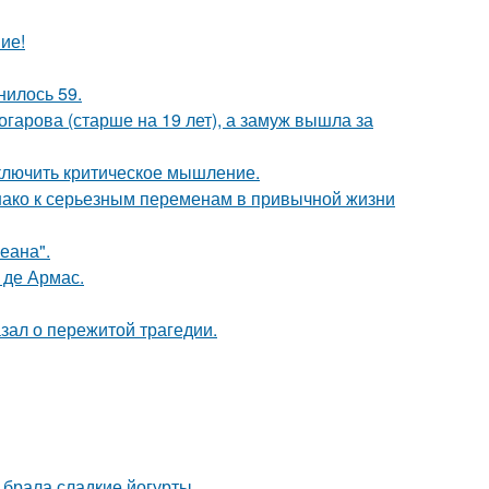
ие!
нилось 59.
гарова (старше на 19 лет), а замуж вышла за
включить критическое мышление.
днако к серьезным переменам в привычной жизни
еана".
 де Армас.
зал о пережитой трагедии.
о брала сладкие йогурты.