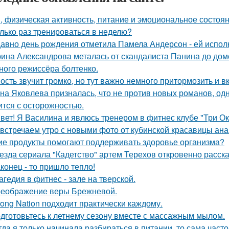
, физическая активность, питание и эмоциональное состоян
лько раз тренироваться в неделю?
авно день рождения отметила Памела Андерсон - ей испол
ина Александрова металась от скандалиста Панина до домо
ного режиссёра болтенко.
ость звучит громко, но тут важно немного притормозить и 
на Яковлева призналась, что не против новых романов, о
ится с осторожностью.
вет! Я Василина и явлюсь тренером в фитнес клубе "Три Ок
встречаем утро с новыми фото от кубинской красавицы ана
ие продукты помогают поддерживать здоровье организма?
езда сериала "Кадетство" артем Терехов откровенно расска
конец - то пришло тепло!
агедия в фитнес - зале на тверской.
еображение веры Брежневой.
rong Nation подходит практически каждому.
дготовьтесь к летнему сезону вместе с массажным мылом.
гда я только начинала разбираться в питании, то сама част