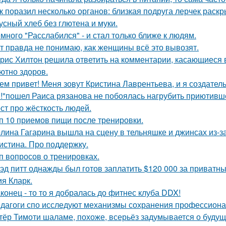
к поразил несколько органов: близкая подруга лерчек раск
усный хлеб без глютена и муки.
много "Расслабился" - и стал только ближе к людям.
т правда не понимаю, как женщины всё это вывозят.
рис Хилтон решила ответить на комментарии, касающиеся в
ютно здоров.
ем привет! Меня зовут Кристина Лаврентьева, и я создатель
!"пошел Раиса рязанова не побоялась нагрубить приютивше
ст про жёсткость людей.
п 10 приемов пищи после тренировки.
лина Гагарина вышла на сцену в тельняшке и джинсах из-з
истина. Про поддержку.
п вопросов о тренировках.
эд питт однажды был готов заплатить $120 000 за приватн
я Кларк.
конец - то то я добралась до фитнес клуба DDX!
дагоги спо исследуют механизмы сохранения профессиона
тёр Тимоти шаламе, похоже, всерьёз задумывается о будущ