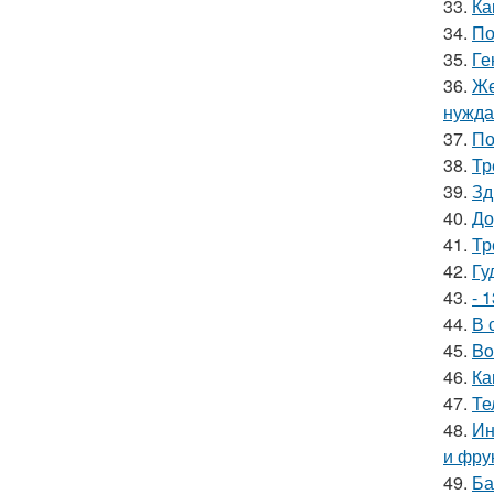
33.
Ка
34.
По
35.
Ге
36.
Же
нужда
37.
По
38.
Тр
39.
Зд
40.
До
41.
Тр
42.
Гу
43.
- 
44.
В 
45.
Bo
46.
Ка
47.
Те
48.
Ин
и фру
49.
Ба