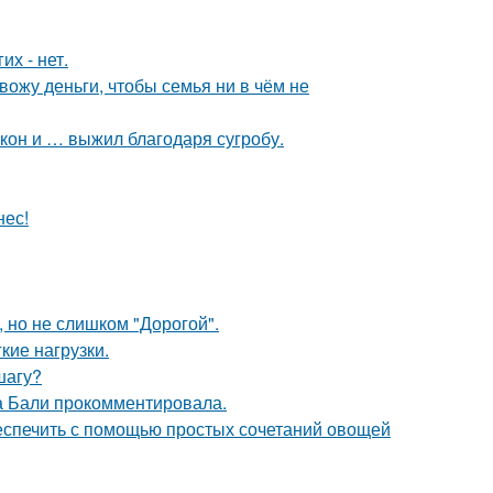
их - нет.
ожу деньги, чтобы семья ни в чём не
кон и … выжил благодаря сугробу.
нес!
, но не слишком "Дорогой".
кие нагрузки.
шагу?
а Бали прокомментировала.
беспечить с помощью простых сочетаний овощей