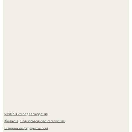
Имбирь - это не только ароматная специя, но и отличный
ингредиент для полезных напитков и блюд.
Сергей соседов показал свою скромную дачу - и удивил
поклонников.
© 2026 Фитнес для похудения
Контакты
Пользовательское соглашение
Политика конфидециальности