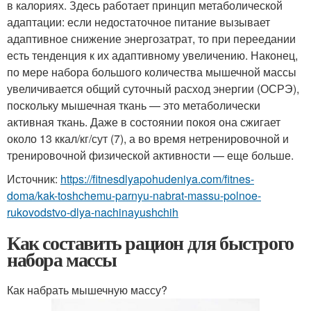
в калориях. Здесь работает принцип метаболической
адаптации: если недостаточное питание вызывает
адаптивное снижение энергозатрат, то при переедании
есть тенденция к их адаптивному увеличению. Наконец,
по мере набора большого количества мышечной массы
увеличивается общий суточный расход энергии (ОСРЭ),
поскольку мышечная ткань — это метаболически
активная ткань. Даже в состоянии покоя она сжигает
около 13 ккал/кг/сут (7), а во время нетренировочной и
тренировочной физической активности — еще больше.
Источник:
https://fitnesdlyapohudeniya.com/fitnes-
doma/kak-toshchemu-parnyu-nabrat-massu-polnoe-
rukovodstvo-dlya-nachinayushchih
Как составить рацион для быстрого
набора массы
Как набрать мышечную массу?