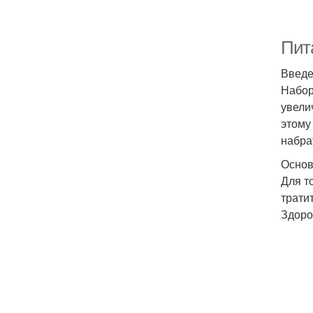
Пит
Введ
Набор
увели
этому
набра
Основ
Для т
трати
Здоро