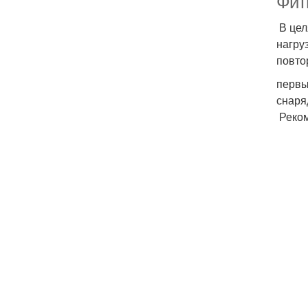
Фит
В цел
нагру
повто
первы
снаря
Реком