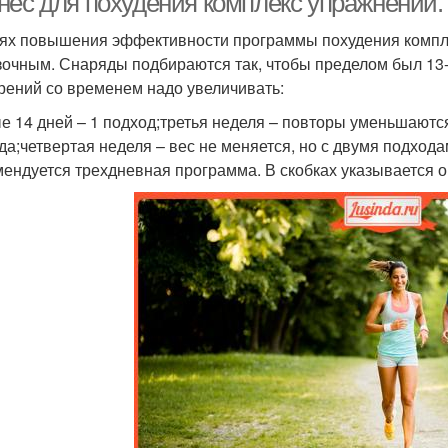
нес для похудения комплекс упражнений.
ях повышения эффективности программы похудения компл
зочным. Снаряды подбираются так, чтобы пределом был 13-
рений со временем надо увеличивать:
е 14 дней – 1 подход;третья неделя – повторы уменьшаются
да;четвертая неделя – вес не меняется, но с двумя подхода
ендуется трехдневная программа. В скобках указывается о