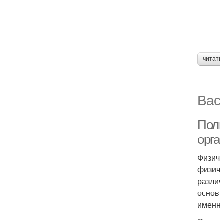
читат
Вас
Пол
орг
Физич
физич
разли
основ
именн