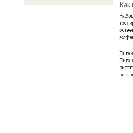
Как
Набор
трени
остае
эффек
Питан
Питан
питат
питан