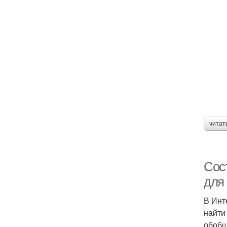
читат
Сос
для
В Инт
найти
обобщ