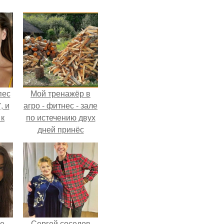
пес
Мой тренажёр в
, и
агро - фитнес - зале
 к
по истечению двух
дней принёс
ощутимый
результат.
не
я
жу
не
Сергей соседов