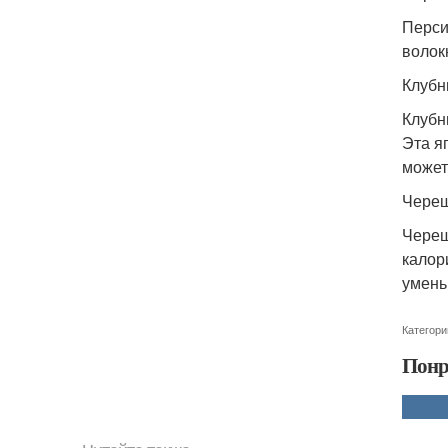
Перси
волокн
Клубн
Клубн
Эта я
может
Череш
Череш
калор
умень
Категори
Понр