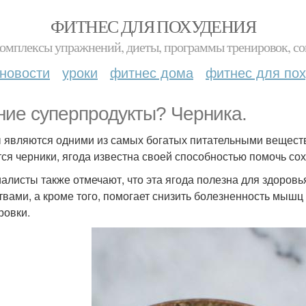
ФИТНЕС ДЛЯ ПОХУДЕНИЯ
комплексы упражнений, диеты, программы тренировок, со
новости
уроки
фитнес дома
фитнес для по
ние суперпродукты? Черника.
 являются одними из самых богатых питательными веществ
тся черники, ягода известна своей способностью помочь сох
алисты также отмечают, что эта ягода полезна для здоров
твами, а кроме того, помогает снизить болезненность мыш
ровки.