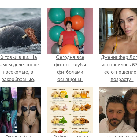
Китовьи вши. На
Сегодня все
Дженнифер Ло
амом деле это не
фитнес-клубы
исполнилось 57
насекомые, а
фитболами
её отношение
ракообразные,
оснащены.
возрасту -
относящиеся к
настоящий
бокоплавам.
манифест
уверенности: "
говорите, что 
отлично выгля
для 57.
Фигура Зои
Имбирь - это не
Тут даже мы 