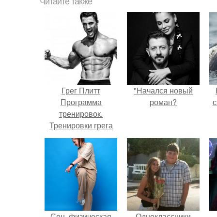
Читайте также
Грег Плитт
"Начался новый
Программа
роман?
с
тренировок.
Тренировки грега
плитта.
Сон, физическая
Одноклассники