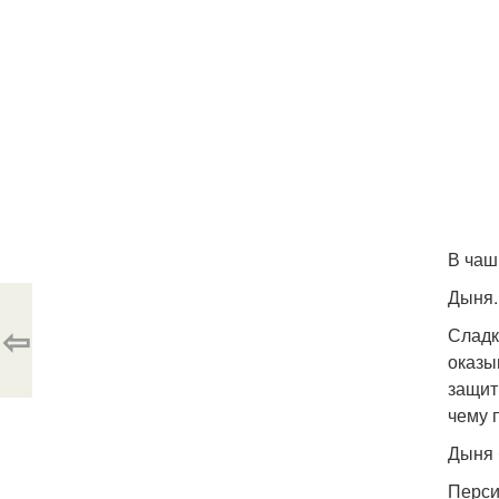
В чаш
Дыня.
⇦
Сладк
оказы
защит
чему 
Дыня 
Перси