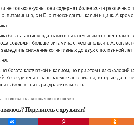
ки не только вкусны, они содержат более 20-ти различных
а, витамины а, с и Е, антиоксиданты, калий и цинк. А кроме 
ика.
ика богата антиоксидантами и питательными веществами, вк
года содержит больше витамина с, чем апельсин. А, соглас
 замедлить снижение когнитивных до двух с половиной лет.
ня.
ня богата клетчаткой и калием, но при этом низкокалорийн
ий. А соединения, называемые антоцианы, которые дают че
шить боль и снять раздражительность.
и:
тренировки дома для похудения
,
фитнес клуб
авилось? Поделитесь с друзьями!