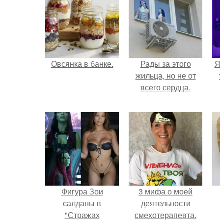
Овсянка в банке.
Рады за этого
Я
жильца, но не от
всего сердца.
Фигура Зои
3 мифа о моей
салданы в
деятельности
"Стражах
смехотерапевта.