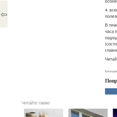
особе
4. вс
⇦
полез
В теч
часа 
ощуща
(сост
главн
Читай
Категори
Понр
Читайте также