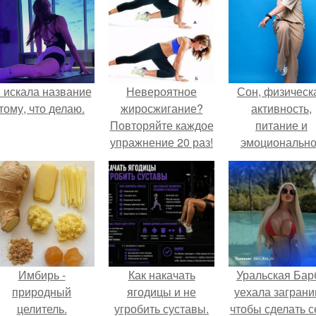
 искала название
Невероятное
Сон, физическ
тому, что делаю.
жиросжигание?
активность,
Повторяйте каждое
питание и
упражнение 20 раз!
эмоциональн
состояние!
Имбирь -
Как накачать
Уральская Бар
природный
ягодицы и не
уехала заграни
целитель.
угробить суставы.
чтобы сделать с