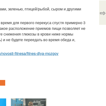
ми, зеленью, птицей/рыбой, сыром и другими
⇨
е время для первого перекуса спустя примерно 3
о такое расположение приемов пищи позволяет не
ите снижения глюкозы в крови ниже нормы
) и не будете переедать во время обеда и,
om/novosti-fitnesa/fitnes-dlya-mozgov