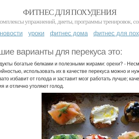
ФИТНЕС ДЛЯ ПОХУДЕНИЯ
комплексы упражнений, диеты, программы тренировок, со
новости
уроки
фитнес дома
фитнес для по
шие варианты для перекуса это:
одукты богатые белками и полезными жирами: орехи? - Несм
ийностью, использовать их в качестве перекуса можно и нужн
 зато избавит от голода и заставит мозг работать лучше; ка
ия и отлично утоляют голод.