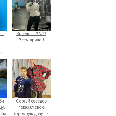
ая
Хочешь в ЗАЛ?
Всем привет!
ое
би
Сергей соседов
цу,
показал свою
ебе
скромную дачу - и