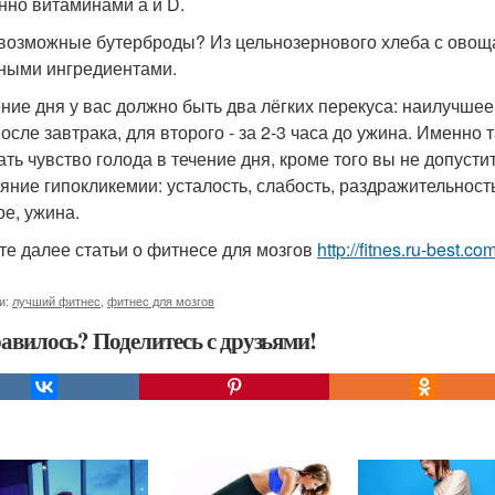
нно витаминами а и D.
евозможные бутерброды? Из цельнозернового хлеба с овоща
ными ингредиентами.
ение дня у вас должно быть два лёгких перекуса: наилучше
после завтрака, для второго - за 2-3 часа до ужина. Именн
ть чувство голода в течение дня, кроме того вы не допуст
ояние гипокликемии: усталость, слабость, раздражительность
ое, ужина.
те далее статьи о фитнесе для мозгов
http://fitnes.ru-best.c
и:
лучший фитнес
,
фитнес для мозгов
авилось? Поделитесь с друзьями!