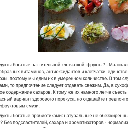
одукты богатые растительной клетчаткой: фрукты? - Малока
образных витаминов, антиоксидантов и клетчатки, единстве
озы, поэтому мы едим их в умеренном количестве. В том сл
ами, то предпочтение следует отдавать свежим. Да, в сухо
ое содержание сахаров. К тому же их намного легче съесть
асный вариант здорового перекуса, но отдавайте предпочт
фруктовым смузи.
одукты богатые пробиотиками: натуральные не обезжиренны
? Без подсластителей, сахара и ароматизаторов - нормали