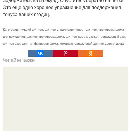
Задержитесь на 5 секунд. Опуститесь обратно на пятки.
Это еще одно хорошее упражнение для поддержания
тонуса ваших ягодиц.
Категории:
лучший фитнес
,
фитнес упражнения
,
спорт фитнес
,
тренировки дома
для похудения
,
фитнес тренировка дома
,
фитнес дома музыка
,
тренажерный зал
,
фитнес зал
,
занятия фитнесом дома
,
комплекс упражнений для похудения дома
Читайте также
Овсянка в банке.