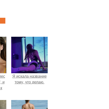
пес
Я искала название
, и
тому, что делаю.
 к