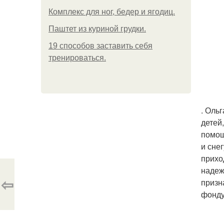
Комплекс для ног, бедер и ягодиц.
Паштет из куриной грудки.
19 способов заставить себя
тренироваться.
. Оль
детей
помощ
и сне
прихо
надеж
⇦
призн
фонду