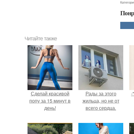
Категори
Понр
Читайте также
Сделай красивой
Рады за этого
-
попу за 15 минут в
жильца, но не от
день!
всего сердца.