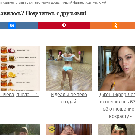
и:
фитнес отзывы
,
фитнес уроки дома
,
лучший фитнес
,
фитнес клуб
авилось? Поделитесь с друзьями!
"Пчела, пчела …".
Идеальное тело
Дженнифер Ло
создай.
исполнилось 57
её отношение
возрасту -
настоящий
манифест