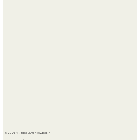
3 мифа о моей деятельности смехотерапевта.
Имбирь - это не только ароматная специя, но и отличный
ингредиент для полезных напитков и блюд.
© 2026 Фитнес для похудения