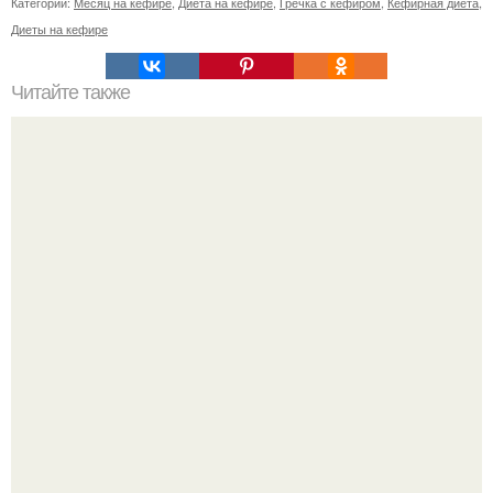
Категории:
Месяц на кефире
,
Диета на кефире
,
Гречка с кефиром
,
Кефирная диета
,
Диеты на кефире
Читайте также
Куда сходить в Тюмени. 20 Лучших мест в Тюмени, куда
можно сходить с маленьким ребенком