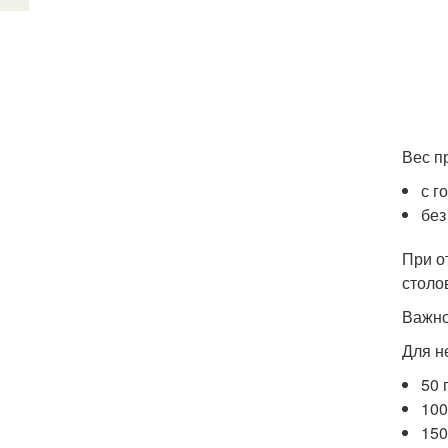
Вес пр
с г
без
При о
столо
Важно
Для н
50 
100 
150