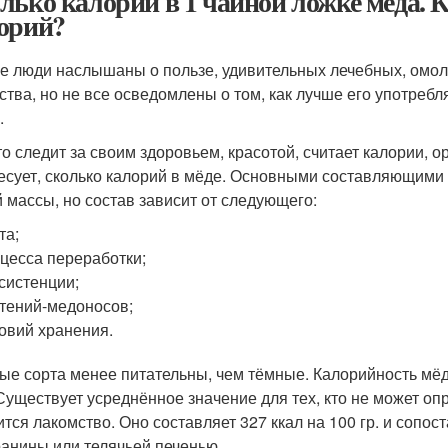
лько калорий в 1 чайной ложке меда. 
орий?
е люди наслышаны о пользе, удивительных лечебных, омол
ства, но не все осведомлены о том, как лучше его употреб
.
кто следит за своим здоровьем, красотой, считает калории,
есует, сколько калорий в мёде. Основными составляющими 
 массы, но состав зависит от следующего:
та;
цесса переработки;
систенции;
тений-медоносов;
овий хранения.
ые сорта менее питательны, чем тёмные. Калорийность мёд
 Существует усреднённое значение для тех, кто не может оп
ится лакомство. Оно составляет 327 ккал на 100 гр. и сопо
ранины или телячьей печенью.