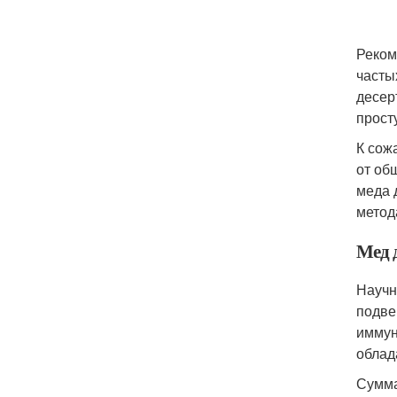
Реком
часты
десер
прост
К сож
от об
меда 
метод
Мед 
Научн
подве
иммун
облад
Сумма