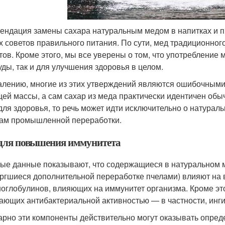
ендация замены сахара натуральным медом в напитках и п
х советов правильного питания. По сути, мед традиционног
тов. Кроме этого, мы все уверены о том, что употребление
уды, так и для улучшения здоровья в целом.
алению, многие из этих утверждений являются ошибочными
щей массы, а сам сахар из меда практически идентичен обы
для здоровья, то речь может идти исключительно о натура
ам промышленной переработки.
для повышения иммунитета
ые данные показывают, что содержащиеся в натуральном м
ргшиеся дополнительной переработке пчелами) влияют на 
оглобулинов, влияющих на иммунитет организма. Кроме это
ающих антибактериальной активностью — в частности, инг
рно эти компоненты действительно могут оказывать опре