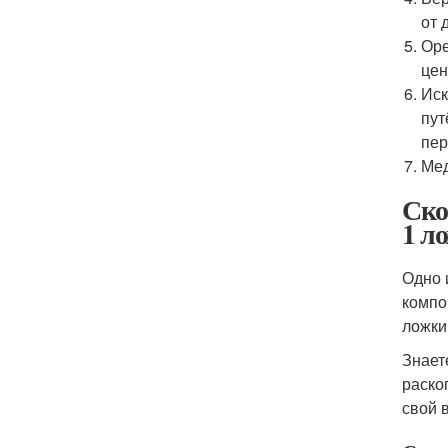
от 
Оре
цен
Иск
пут
пер
Мед
Ско
1 л
Одно 
компо
ложки
Знает
раско
свой в