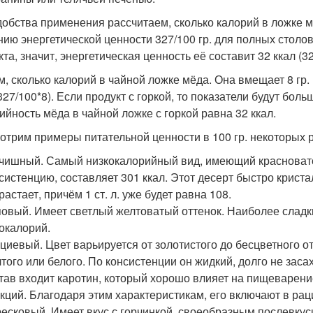
добства применения рассчитаем, сколько калорий в ложке м
нию энергетической ценности 327/100 гр. для полных столо
та, значит, энергетическая ценность её составит 32 ккал (32
м, сколько калорий в чайной ложке мёда. Она вмещает 8 гр. 
327/100*8). Если продукт с горкой, то показатели будут боль
ийность мёда в чайной ложке с горкой равна 32 ккал.
отрим примеры питательной ценности в 100 гр. некоторых 
чишный. Самый низкокалорийный вид, имеющий красновато
систенцию, составляет 301 ккал. Этот десерт быстро криста
растает, причём 1 ст. л. уже будет равна 108.
овый. Имеет светлый желтоватый оттенок. Наиболее сладки
окалорий.
циевый. Цвет варьируется от золотистого до бесцветного отт
того или белого. По консистенции он жидкий, долго не заса
тав входит каротин, который хорошо влияет на пищеварени
кций. Благодаря этим характеристикам, его включают в раци
есковый. Имеет вкус с горчинкой, своеобразным послевкусие