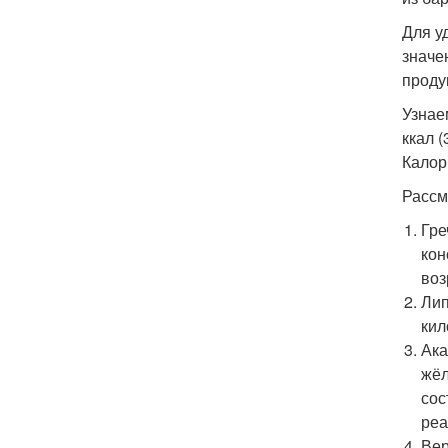
Для у
значе
продук
Узнае
ккал (
Калор
Рассм
Гре
кон
воз
Лип
кил
Ака
жёл
сос
реа
Вер