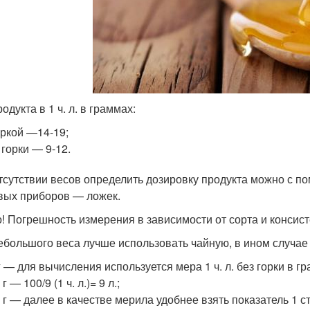
одукта в 1 ч. л. в граммах:
оркой —14-19;
 горки — 9-12.
тсутствии весов определить дозировку продукта можно с 
вых приборов — ложек.
! Погрешность измерения в зависимости от сорта и консист
ебольшого веса лучше использовать чайную, в ином случае
г — для вычисления используется мера 1 ч. л. без горки в г
г — 100/9 (1 ч. л.)= 9 л.;
 г — далее в качестве мерила удобнее взять показатель 1 ст.