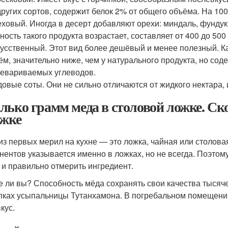
других сортов, содержит белок 2% от общего объёма. На 100
ховый. Иногда в десерт добавляют орехи: миндаль, фундук, 
ность такого продукта возрастает, составляет от 400 до 500
усственный. Этот вид более дешёвый и менее полезный. К
ём, значительно ниже, чем у натурального продукта, но со
евариваемых углеводов.
овые соты. Они не сильно отличаются от жидкого нектара,
лько грамм меда в столовой ложке. Ск
ожке
из первых мерил на кухне — это ложка, чайная или столова
нентов указывается именно в ложках, но не всегда. Поэтому
 и правильно отмерить ингредиент.
е ли вы? Способность мёда сохранять свои качества тыся
пках усыпальницы Тутанхамона. В погребальном помещении
кус.