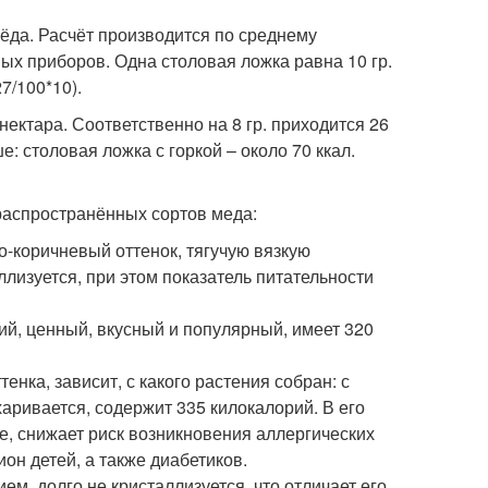
ёда. Расчёт производится по среднему
вых приборов. Одна столовая ложка равна 10 гр.
7/100*10).
нектара. Соответственно на 8 гр. приходится 26
ше: столовая ложка с горкой – около 70 ккал.
распространённых сортов меда:
-коричневый оттенок, тягучую вязкую
ллизуется, при этом показатель питательности
й, ценный, вкусный и популярный, имеет 320
енка, зависит, с какого растения собран: с
харивается, содержит 335 килокалорий. В его
е, снижает риск возникновения аллергических
он детей, а также диабетиков.
м, долго не кристаллизуется, что отличает его