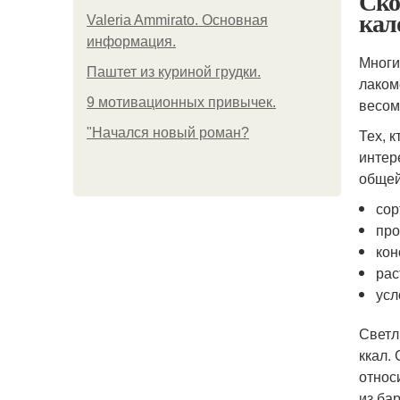
Ско
кал
Valeria Ammirato. Основная
информация.
Многи
Паштет из куриной грудки.
лаком
9 мотивационных привычек.
весом
"Начался новый роман?
Тех, 
интер
общей
сор
про
кон
рас
усл
Светл
ккал.
относ
из ба