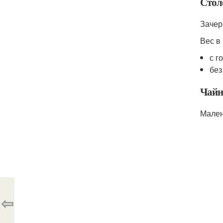
Стол
Зачер
Вес в 
с г
без
Чайн
Мален
⇦