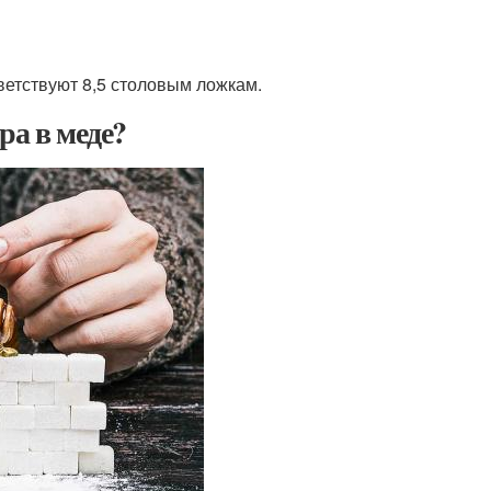
тветствуют 8,5 столовым ложкам.
ра в меде?