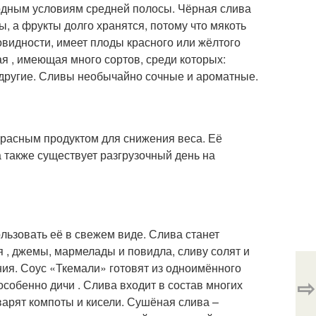
годным условиям средней полосы. Чёрная слива
, а фрукты долго хранятся, потому что мякоть
новидности, имеет плоды красного или жёлтого
я , имеющая много сортов, среди которых:
 другие. Сливы необычайно сочные и ароматные.
расным продуктом для снижения веса. Её
а также существует разгрузочный день на
ользовать её в свежем виде. Слива станет
я , джемы, мармелады и повидла, сливу солят и
я. Соус «Ткемали» готовят из одноимённого
⇨
собенно дичи . Слива входит в состав многих
 варят компоты и кисели. Сушёная слива –