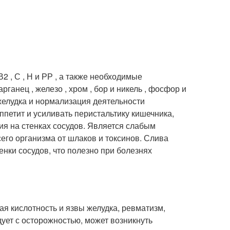
2 , С , Н и РР , а также необходимые
рганец , железо , хром , бор и никель , фосфор и
желудка и нормализация деятельности
ппетит и усиливать перистальтику кишечника,
я на стенках сосудов. Является слабым
его организма от шлаков и токсинов. Слива
енки сосудов, что полезно при болезнях
 кислотность и язвы желудка, ревматизм,
дует с осторожностью, может возникнуть