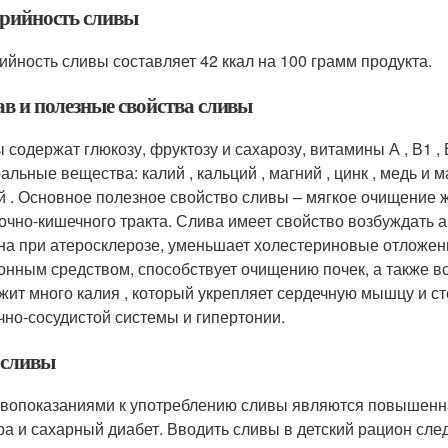
рийность сливы
ийность сливы составляет 42 ккал на 100 грамм продукта.
ав и полезные свойства сливы
 содержат глюкозу, фруктозу и сахарозу, витамины А , В1 , В
льные вещества: калий , кальций , магний , цинк , медь и ма
й . Основное полезное свойство сливы – мягкое очищение 
очно-кишечного тракта. Слива имеет свойство возбуждать а
на при атеросклерозе, уменьшает холестериновые отложени
онным средством, способствует очищению почек, а также вс
жит много калия , который укрепляет сердечную мышцу и ст
чно-сосудистой системы и гипертонии.
 сливы
вопоказаниями к употреблению сливы являются повышенная
ра и сахарный диабет. Вводить сливы в детский рацион сле