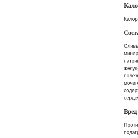
Кало
Калор
Сост
Сливы
минера
натри
желуд
полез
мочег
содер
серде
Вред
Проти
подаг