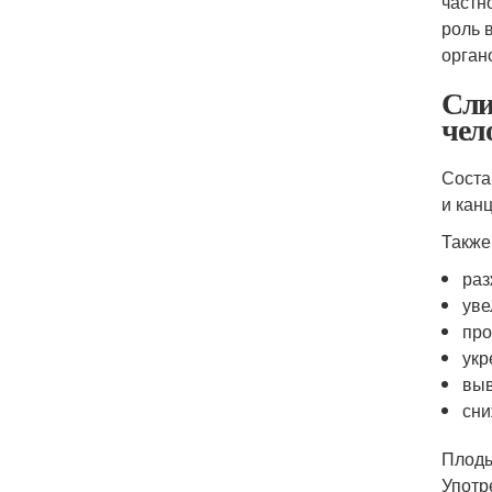
частн
роль 
орган
Сли
чел
Соста
и кан
Также
раз
уве
про
укр
выв
сни
Плоды
Употр