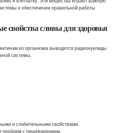
калий) и клетчатку. Эти вещества играют важную
системы и обеспечении правильной работы
ые свойства сливы для здоровья
пектинам из организма выводятся радионуклиды
вной системы.
ными и слабительными свойствами.
 и проблем с пищеварением.