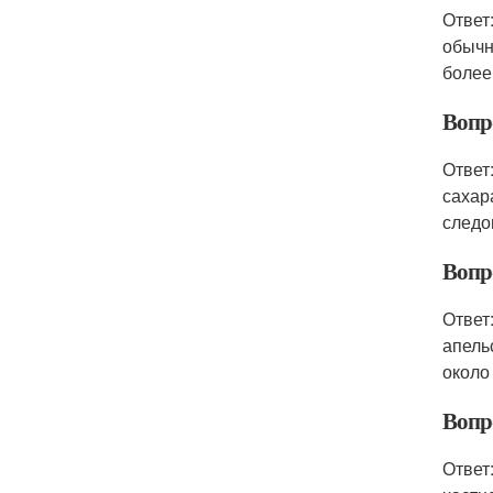
Ответ
обычн
более
Вопр
Ответ
сахар
следо
Вопр
Ответ
апель
около 
Вопр
Ответ