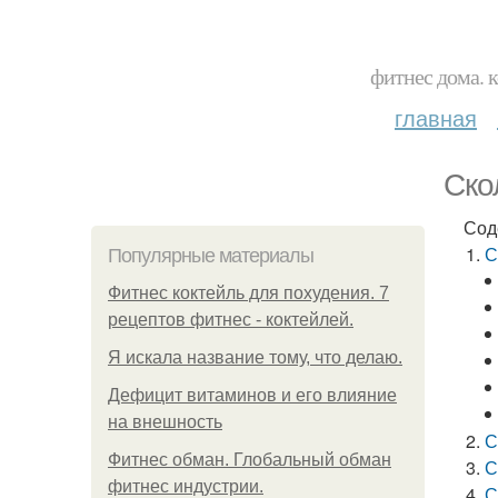
фитнес дома. 
главная
Ско
Сод
С
Популярные материалы
Фитнес коктейль для похудения. 7
рецептов фитнес - коктейлей.
Я искала название тому, что делаю.
Дефицит витаминов и его влияние
на внешность
С
Фитнес обман. Глобальный обман
С
фитнес индустрии.
С