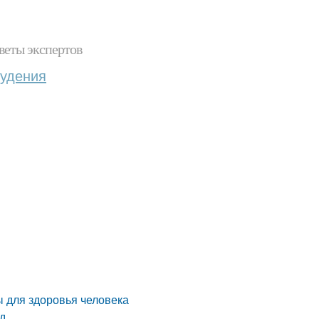
веты экспертов
худения
ы для здоровья человека
од