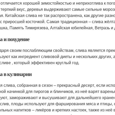
 отличается хорошей зимостойкостью и неприхотлива к по
 терпкий вкус, деревья выдерживают самые сильные морозы
ая. Китайская слива не так распространена, как другие раз
 с приросшей косточкой. Самая традиционная – слива жёлта
шка, Память Тимирязева, Алтайская юбилейная, Ветразь и
а и похудение
даря своим послабляющим свойствам, слива является прек
ьзуют как ингредиент сливовой диеты и нескольких других, 
сливе , который эффективен круглый год.
а в кулинарии
я слива, собранная в сезон – прекрасный десерт, если исп
ной начинкой для пирогов и блинчиков, из неё варят варень
уют, замораживают и высушивают для дальнейшего хранени
 слив, плоды используют для фарширования мяса и птицы, о
ольных напитков – ликёров и крепких настоек, также из неё