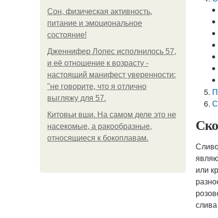
Сон, физическая активность,
питание и эмоциональное
состояние!
Дженнифер Лопес исполнилось 57,
и её отношение к возрасту -
настоящий манифест уверенности:
"не говорите, что я отлично
П
выгляжу для 57.
С
Китовьи вши. На самом деле это не
Ско
насекомые, а ракообразные,
относящиеся к бокоплавам.
Сливо
являю
или к
разно
розов
слива