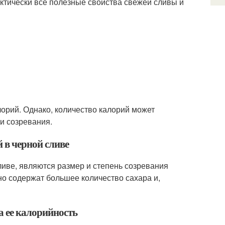
актически все полезные свойства свежей сливы и
лорий. Однако, количество калорий может
ни созревания.
 в черной сливе
ливе, являются размер и степень созревания
но содержат большее количество сахара и,
а ее калорийность