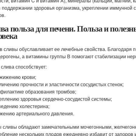
ости, витамин C и витамин A), минералы (кальций, магний, 
в поддержании здоровья организма, укреплении иммунной 
ов.
ва польза для печени. Польза и полезн
овека
в сливы обуславливает ее лечебные свойства. Благодаря 
церогены, а витамины группы В помогают стабилизации нер
 слива способствует:
жижению крови;
личению прочности и эластичности сосудистых стенок;
филактике образования тромбов;
еплению здоровья сердечно-сосудистой системы;
едению холестерина;
жению артериального давления.
 сливы обладают замечательными мочегонными, желчегон
ебление нескольких плодов ежедневно избавит от запоров