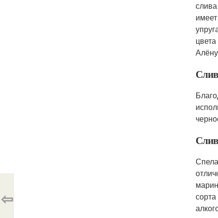
слива
имеет
упруг
цвета
Алёну
Слив
Благо
испол
черно
Слив
Спела
отлич
марин
⇦
сорта
алког