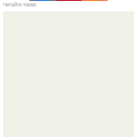
Читайте также
История фитнеса. История о том, как я стала тренером
"Начался новый роман?