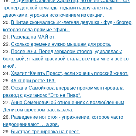
19.
"У Дочери Сильный Характер, но он ее Сломал": как
тренер детской команды годами надругался над
девочками, угрожая исключением из секции.
20.
В Китае скончалась 24-летняя девушка - фуд - блогер,
которая вела прямые эфиры.
21.
Расклад на МАЙ от.
22.
Сколько времени нужно мышцам для роста.
23.
После 20-и. Перед зеркалом стояла, удивлялась;
боже мой, я такой красивой стала, всё при мне и всё со
мной.
24.
Хватит "Качать Пресс", если хочешь плоский живот.
25.
45 кг при росте 163.
26.
Оксана Самойлова впервые прокомментировала
развод с джиганом: "Это не Пиар".
27.
Анна Семенович об отношениях с возлюбленным
Денисом шреером рассказала.
28.
Разведение ног стоя - упражнение, которое часто
недооценивают … а зря.
29.
Быстрая тренировка на пресс.