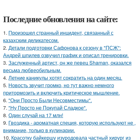
Последние обновления на сайте:
1.
Произошел странный инцидент, связанный с
казахским деликатесом.
2.
Детали подготовки Сафонова к сезону в "ПСЖ":
Андрей шпилев озвучил график и описал тренировки.
3.
Заслуженный артист, он же певец Shaman, оказался
весьма любвеобильным.
4.
Летние каникулы хотят сократить на один месяц.
5.
Новость звучит громко, но тут важно немного
притормозить и включить критическое мышление.
6.
"Они Просто Были Несовместимы".
7.
"Ну Просто не Покупай Сладкое".
8.
Один случай на 17 млн!
9.
Гвоздика - ароматная специя, которую используют не ,
внимание, только в кулинарии.
10.
Красотку байкершу изуродовала частный хирург из