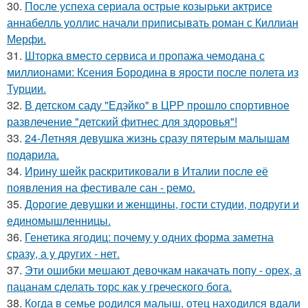
30.
После успеха сериала острые козырьки актрисе
аннабелль уоллис начали приписывать роман с Киллиан
Мерфи.
31.
Шторка вместо сервиса и пропажа чемодана с
миллионами: Ксения Бородина в ярости после полета из
Турции.
32.
В детском саду "Едэйко" в ЦРР прошло спортивное
развлечение "детский фитнес для здоровья"!
33.
24-Летняя девушка жизнь сразу пятерым малышам
подарила.
34.
Ирину шейк раскритиковали в Италии после её
появления на фестивале сан - ремо.
35.
Дорогие девушки и женщины, гости студии, подруги и
единомышленницы.
36.
Генетика ягодиц: почему у одних форма заметна
сразу, а у других - нет.
37.
Эти ошибки мешают девочкам накачать попу - орех, а
пацанам сделать торс как у греческого бога.
38.
Когда в семье родился малыш, отец находился вдали