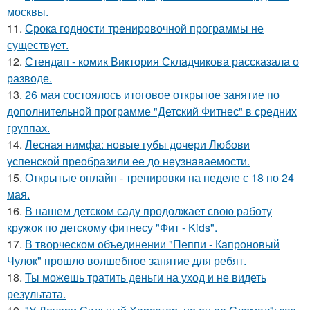
москвы.
11.
Срока годности тренировочной программы не
существует.
12.
Стендап - комик Виктория Складчикова рассказала о
разводе.
13.
26 мая состоялось итоговое открытое занятие по
дополнительной программе "Детский Фитнес" в средних
группах.
14.
Лесная нимфа: новые губы дочери Любови
успенской преобразили ее до неузнаваемости.
15.
Открытые онлайн - тренировки на неделе с 18 по 24
мая.
16.
В нашем детском саду продолжает свою работу
кружок по детскому фитнесу "Фит - Kids".
17.
В творческом объединении "Пеппи - Капроновый
Чулок" прошло волшебное занятие для ребят.
18.
Ты можешь тратить деньги на уход и не видеть
результата.