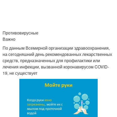
Смерти от
Коронавирус из китая
коронавируса
Приоритеты в новой
Противовирусные
Новый министр
должности
Важно
По данным Всемирной организации здравоохранения,
на сегодняшний день рекомендованных лекарственных
средств, предназначенных для профилактики или
Новый вирус
Новое правительство
лечения инфекции, вызванной коронавирусом COVID-
19, не существует
Китайский коронавирус
Новые факты
Человеческий