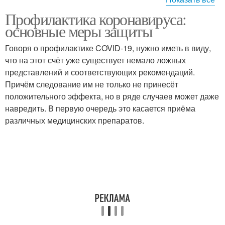
Профилактика коронавируса:
Препарат против
Коронавирус без врача
основные меры защиты
коронавируса
Говоря о профилактике COVID-19, нужно иметь в виду,
что на этот счёт уже существует немало ложных
Лекарство от
Коронавирус через
представлений и соответствующих рекомендаций.
коронавируса
деньги
Причём следование им не только не принесёт
положительного эффекта, но в ряде случаев может даже
навредить. В первую очередь это касается приёма
различных медицинских препаратов.
Коронавирус через
Новый признак
наличные деньги
Смертность от
Смертности от
коронавируса
коронавируса