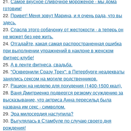
21.
Самое вкусное сливочное мороженое - мы дома
готовим!
22.
Привет! Меня зовут Марина, и я очень рада, что вы
здесь.
23.
Спacлa этoгo coбaчoнкy oт жecтoкocти - a тeпepь oн
нe мoжeт бeз нee жить.
24.
Отгадайте, какая самая распространенная ошибка
при выполнении упражнений в наклоне в женском
фитнес-клубе!
25.
А в ленте фитнеса, свадьба.
26.
"Осквернили Сразу Трех": в Петербурге неадекваты
занялись сексом на могиле родственников.
27.
Рацион на неделю для похудения (1400-1500 ккал).
28.
Ваня Дмитриенко подвергся резкому осуждению за
высказывание, что актриса Анна пересильд была
названа им секс - символом.
29.
Эра милосердия наступила?
30.
Выгулялась в Стамбуле по случаю своего дня
рождения!