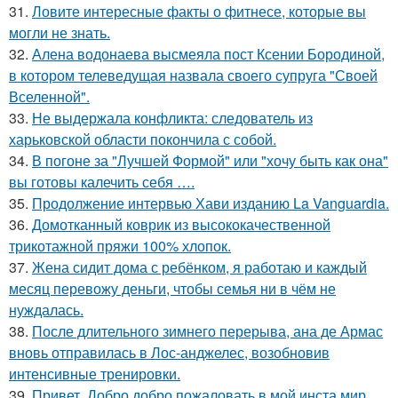
31.
Ловите интересные факты о фитнесе, которые вы
могли не знать.
32.
Алена водонаева высмеяла пост Ксении Бородиной,
в котором телеведущая назвала своего супруга "Своей
Вселенной".
33.
Не выдержала конфликта: следователь из
харьковской области покончила с собой.
34.
В погоне за "Лучшей Формой" или "хочу быть как она"
вы готовы калечить себя ….
35.
Продолжение интервью Хави изданию La Vanguardia.
36.
Домотканный коврик из высококачественной
трикотажной пряжи 100% хлопок.
37.
Жена сидит дома с ребёнком, я работаю и каждый
месяц перевожу деньги, чтобы семья ни в чём не
нуждалась.
38.
После длительного зимнего перерыва, ана де Армас
вновь отправилась в Лос-анджелес, возобновив
интенсивные тренировки.
39.
Привет. Добро добро пожаловать в мой инста мир.