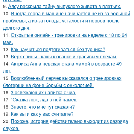
9.
Алсу раскрыла тайну выпуклого живота в платьях.
10.
Иногда ссора в машине начинается не из-за большой
проблемы, а из-за голода, усталости и нервов после
долгого дня.
11.
Открытые онлайн - тренировки на неделе с 18 по 24
мая.
12.
Как научиться подтягиваться без турника?
13.
Верх спины - ключ к осанке и красивым плечам.
14.
Актриса Анна невская стала мамой в возрасте 49
лет.
15.
Возлюбленный лерчек высказался о тренировках
блогерши на фоне борьбы с онкологией.
16.
3 освежающих напитка с чиа.
17.
"Сказка лож, лда в ней намек.
18.
Знаете, что мне тут сказали?
19.
Как вы и как у вас считаете?
20.
Похоже, история действительно выходит из разряда
слухов.