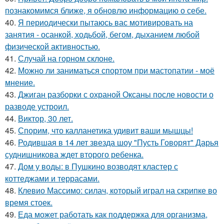
познакомимся ближе, я обновлю информацию о себе.
40.
Я периодически пытаюсь вас мотивировать на
занятия - осанкой, ходьбой, бегом, дыханием любой
физической активностью.
41.
Случай на горном склоне.
42.
Можно ли заниматься спортом при мастопатии - моё
мнение.
43.
Джиган разборки с охраной Оксаны после новости о
разводе устроил.
44.
Виктор, 30 лет.
45.
Спорим, что калланетика удивит ваши мышцы!
46.
Родившая в 14 лет звезда шоу "Пусть Говорят" Дарья
суднишникова ждет второго ребенка.
47.
Дом у воды: в Пушкино возводят кластер с
коттеджами и террасами.
48.
Клевио Массимо: силач, который играл на скрипке во
время стоек.
49.
Еда может работать как поддержка для организма,